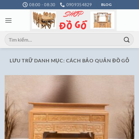
Bỏ
08:00 - 08:30
0909354829
BLOG
qua
nội
dung
Tìm
kiếm:
LƯU TRỮ DANH MỤC:
CÁCH BẢO QUẢN ĐỒ GỖ