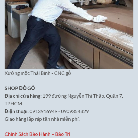
Xưởng mộc Thái Bình - CNC gỗ
SHOP ĐỒ GỖ
Địa chỉ cửa hàng:
199 đường Nguyễn Thị Thập, Quận 7,
TPHCM
Điện thoại:
0913916949 - 0909354829
Giao hàng lắp ráp tận nhà miễn phí.
Chính Sách Bảo Hành – Bảo Trì