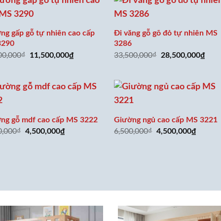
ng gấp gỗ tự nhiên cao cấp
Đi văng gỗ gõ đỏ tự nhiên MS
3290
3286
00,000
₫
33,500,000
₫
Giá
Giá
Giá
Giá
11,500,000
₫
28,500,000
₫
gốc
hiện
gốc
hiện
là:
tại
là:
tại
15,500,000₫.
là:
33,500,000₫.
là:
11,500,000₫.
28,5
ng gỗ mdf cao cấp MS 3222
Giường ngủ cao cấp MS 3221
0,000
₫
6,500,000
₫
Giá
Giá
Giá
Giá
4,500,000
₫
4,500,000
₫
gốc
hiện
gốc
hiện
là:
tại
là:
tại
6,500,000₫.
là:
6,500,000₫.
là:
4,500,000₫.
4,500,