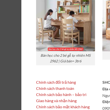
Bàn học cho 2 bé gỗ tự nhiên MS
2962 | Giá bán= 3tr6
Chính sách đổi trả hàng
SHO
Chính sách thanh toán
Địa 
Chính sách bảo hành – bảo trì
Ngu
Giao hàng và nhận hàng
Điện
Chính sách bảo mật khách hàng
090