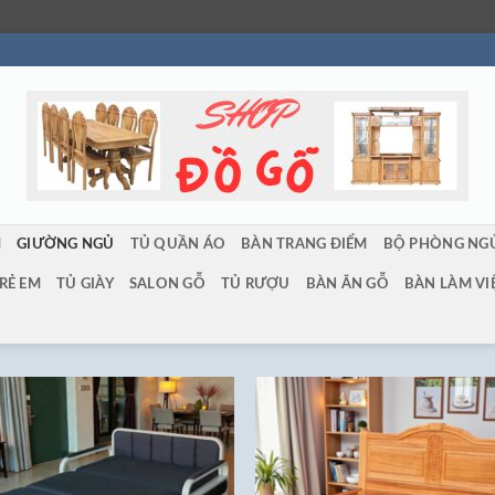
M
GIƯỜNG NGỦ
TỦ QUẦN ÁO
BÀN TRANG ĐIỂM
BỘ PHÒNG NG
RẺ EM
TỦ GIÀY
SALON GỖ
TỦ RƯỢU
BÀN ĂN GỖ
BÀN LÀM VI