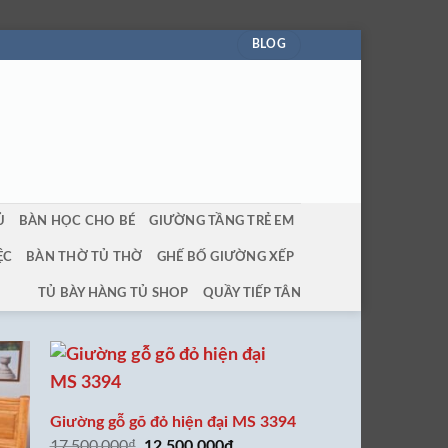
BLOG
Ủ
BÀN HỌC CHO BÉ
GIƯỜNG TẦNG TRẺ EM
ỆC
BÀN THỜ TỦ THỜ
GHẾ BỐ GIƯỜNG XẾP
TỦ BÀY HÀNG TỦ SHOP
QUẦY TIẾP TÂN
Giường gỗ gõ đỏ hiện đại MS 3394
17,500,000
₫
Giá
Giá
12,500,000
₫