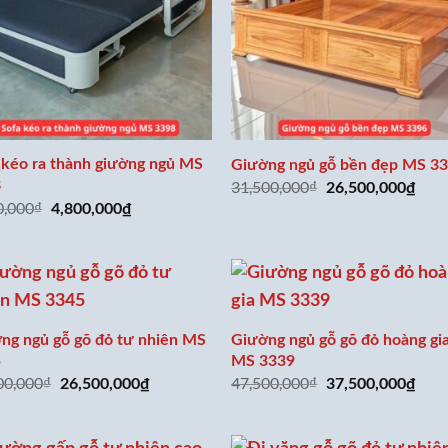
 kéo ra thành giường ngủ MS
Giường ngủ gỗ bền đẹp MS 3
8
31,500,000
₫
Giá
Giá
26,500,000
₫
gốc
hiện
0,000
₫
Giá
Giá
4,800,000
₫
là:
tại
gốc
hiện
31,500,000₫.
là:
là:
tại
26,5
6,800,000₫.
là:
4,800,000₫.
ng ngủ gỗ gõ đỏ tư nhiên MS
Giường ngủ gỗ gõ đỏ hoàng gi
5
MS 3339
00,000
₫
47,500,000
₫
Giá
Giá
Giá
Giá
26,500,000
₫
37,500,000
₫
gốc
hiện
gốc
hiện
là:
tại
là:
tại
31,500,000₫.
là:
47,500,000₫.
là:
26,500,000₫.
37,5