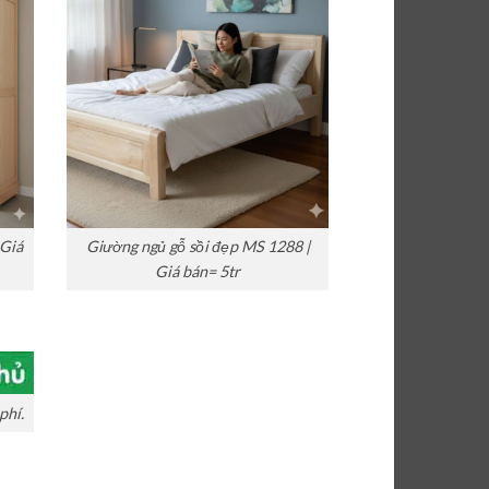
 Giá
Giường ngủ gỗ sồi đẹp MS 1288 |
Giá bán= 5tr
phí.