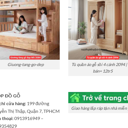
Giuong-tang-go-dep
Tủ quần áo gỗ sồi 4 cánh 2094 |
bán= 12tr5
P ĐỒ GỖ
199 đường
chỉ cửa hàng:
Giao hàng lắp ráp tận nhà miễn 
yễn Thị Thập, Quận 7, TPHCM
0913916949 –
 thoại:
9354829