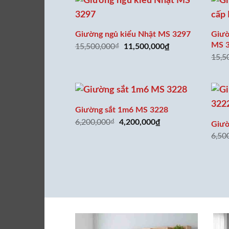
Giườ
Giường ngủ kiểu Nhật MS 3297
15,500,000
₫
MS 
Giá
Giá
11,500,000
₫
gốc
hiện
15,5
là:
tại
15,500,000₫.
là:
11,500,000₫.
Giường sắt 1m6 MS 3228
6,200,000
₫
Giá
Giá
4,200,000
₫
Giườ
gốc
hiện
6,50
là:
tại
6,200,000₫.
là:
4,200,000₫.