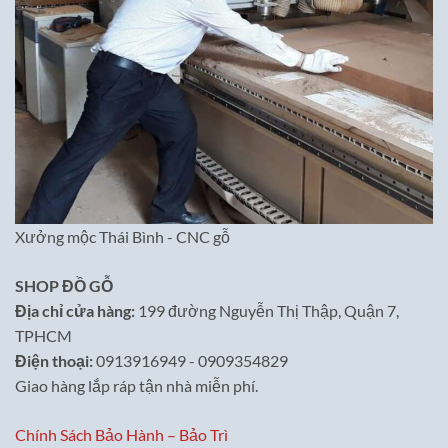
Xưởng mộc Thái Bình - CNC gỗ
SHOP ĐỒ GỖ
Địa chỉ cửa hàng:
199 đường Nguyễn Thị Thập, Quận 7,
TPHCM
Điện thoại:
0913916949 - 0909354829
Giao hàng lắp ráp tận nhà miễn phí.
Chính Sách Bảo Hành – Bảo Trì