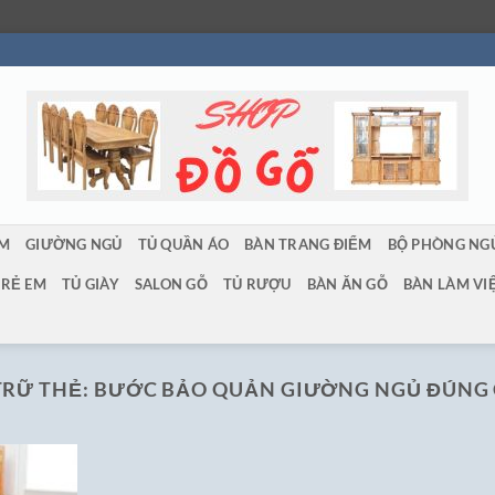
ẨM
GIƯỜNG NGỦ
TỦ QUẦN ÁO
BÀN TRANG ĐIỂM
BỘ PHÒNG NG
TRẺ EM
TỦ GIÀY
SALON GỖ
TỦ RƯỢU
BÀN ĂN GỖ
BÀN LÀM VI
TRỮ THẺ:
BƯỚC BẢO QUẢN GIƯỜNG NGỦ ĐÚNG