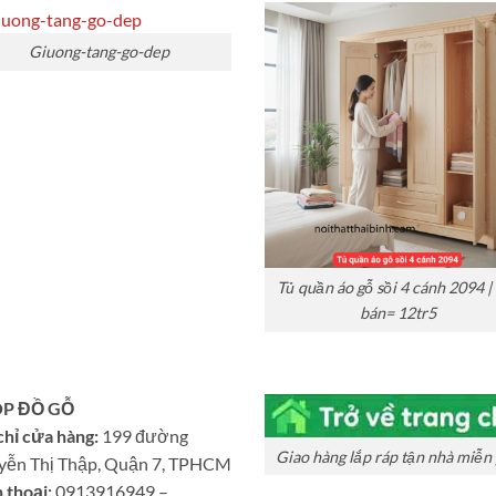
Giuong-tang-go-dep
Tủ quần áo gỗ sồi 4 cánh 2094 |
bán= 12tr5
P ĐỒ GỖ
chỉ cửa hàng:
199 đường
Giao hàng lắp ráp tận nhà miễn 
yễn Thị Thập, Quận 7, TPHCM
 thoại:
0913916949 –