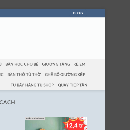
BLOG
Ủ
BÀN HỌC CHO BÉ
GIƯỜNG TẦNG TRẺ EM
ỆC
BÀN THỜ TỦ THỜ
GHẾ BỐ GIƯỜNG XẾP
TỦ BÀY HÀNG TỦ SHOP
QUẦY TIẾP TÂN
 CÁCH