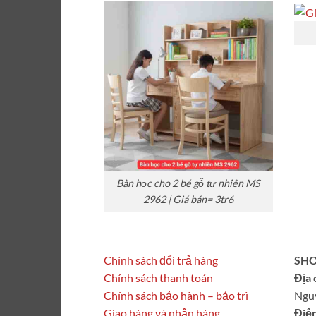
Bàn học cho 2 bé gỗ tự nhiên MS
2962 | Giá bán= 3tr6
Chính sách đổi trả hàng
SHO
Chính sách thanh toán
Địa 
Chính sách bảo hành – bảo trì
Ngu
Giao hàng và nhận hàng
Điện