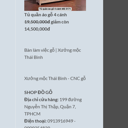
Tủ quần áo gỗ 4 cánh
19,500,000đ
giảm còn
14,500,000đ
Bàn làm việc gỗ | Xưởng mộc
Thái Bình
Xưởng mộc Thái Bình - CNC gỗ
SHOP ĐỒ GỖ
Địa chỉ cửa hàng:
199 đường
Nguyễn Thị Thập, Quận 7,
TPHCM
Điện thoại:
0913916949 -
0909354829