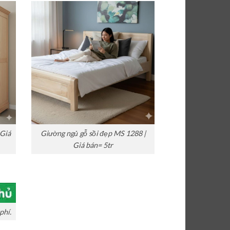
 Giá
Giường ngủ gỗ sồi đẹp MS 1288 |
Giá bán= 5tr
phí.