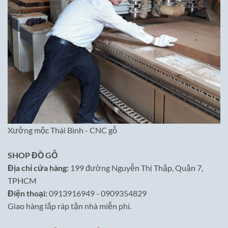
Xưởng mộc Thái Bình - CNC gỗ
SHOP ĐỒ GỖ
Địa chỉ cửa hàng:
199 đường Nguyễn Thị Thập, Quận 7,
TPHCM
Điện thoại:
0913916949 - 0909354829
Giao hàng lắp ráp tận nhà miễn phí.