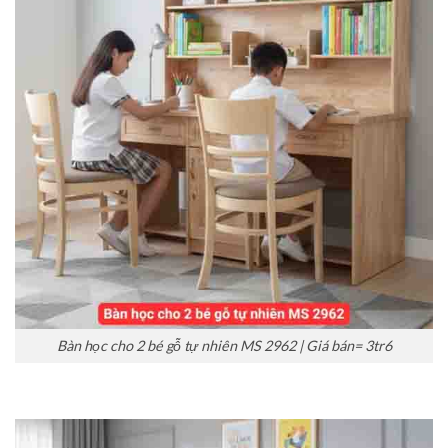
Bàn học cho 2 bé gỗ tự nhiên MS 2962 | Giá bán= 3tr6