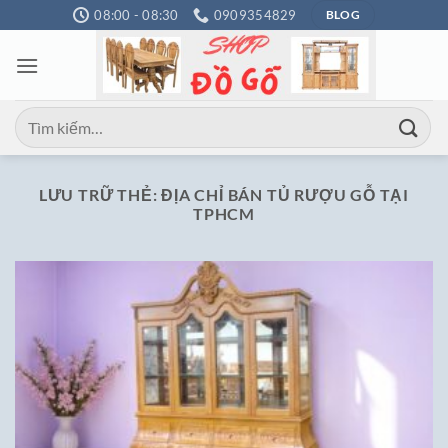
Bỏ
08:00 - 08:30
0909354829
BLOG
qua
nội
dung
Tìm
kiếm:
LƯU TRỮ THẺ:
ĐỊA CHỈ BÁN TỦ RƯỢU GỖ TẠI
TPHCM