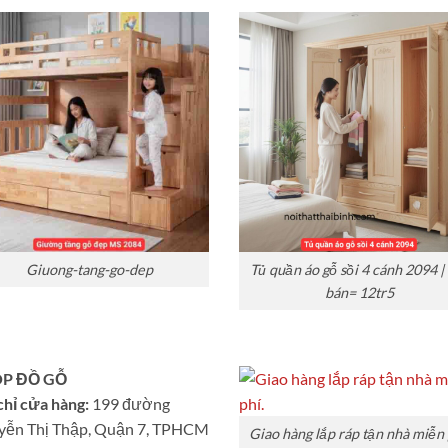
Giuong-tang-go-dep
Tủ quần áo gỗ sồi 4 cánh 2094 |
bán= 12tr5
P ĐỒ GỖ
chỉ cửa hàng:
199 đường
yễn Thị Thập, Quận 7, TPHCM
Giao hàng lắp ráp tận nhà miễn 