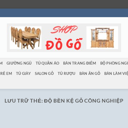
ẨM
GIƯỜNG NGỦ
TỦ QUẦN ÁO
BÀN TRANG ĐIỂM
BỘ PHÒNG NG
TRẺ EM
TỦ GIÀY
SALON GỖ
TỦ RƯỢU
BÀN ĂN GỖ
BÀN LÀM VI
LƯU TRỮ THẺ:
ĐỘ BỀN KỆ GỖ CÔNG NGHIỆP