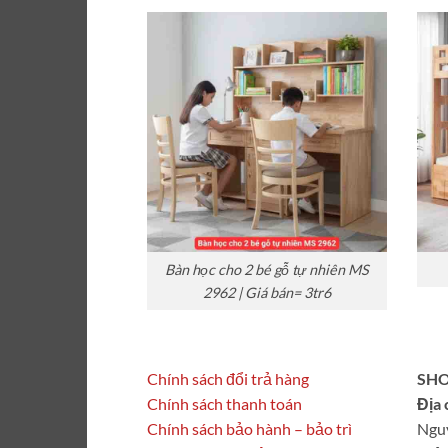
Bàn học cho 2 bé gỗ tự nhiên MS
2962 | Giá bán= 3tr6
Chính sách đổi trả hàng
SHO
Chính sách thanh toán
Địa 
Chính sách bảo hành – bảo trì
Ngu