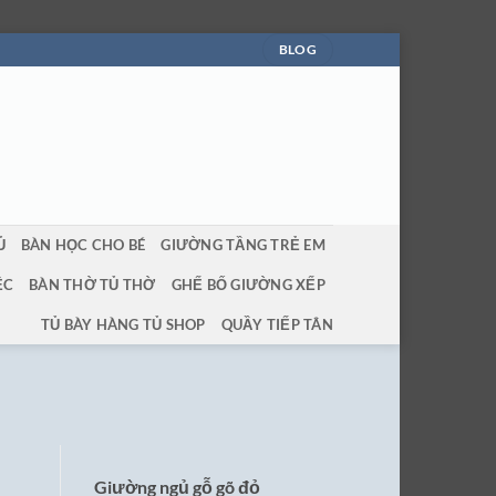
BLOG
Ủ
BÀN HỌC CHO BÉ
GIƯỜNG TẦNG TRẺ EM
ỆC
BÀN THỜ TỦ THỜ
GHẾ BỐ GIƯỜNG XẾP
TỦ BÀY HÀNG TỦ SHOP
QUẦY TIẾP TÂN
Giường ngủ gỗ gõ đỏ