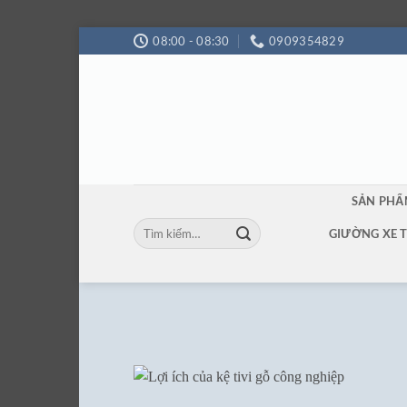
Bỏ
08:00 - 08:30
0909354829
qua
nội
dung
SẢN PH
Tìm
GIƯỜNG XE 
kiếm: