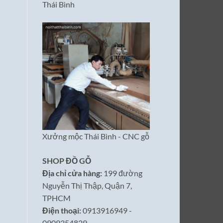
Thái Bình
Xưởng mộc Thái Bình - CNC gỗ
SHOP ĐỒ GỖ
Địa chỉ cửa hàng:
199 đường
Nguyễn Thị Thập, Quận 7,
TPHCM
Điện thoại:
0913916949 -
0909354829