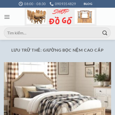
Bỏ
08:00 - 08:30
0909354829
BLOG
qua
nội
dung
Tìm
kiếm:
LƯU TRỮ THẺ:
GIƯỜNG BỌC NỆM CAO CẤP