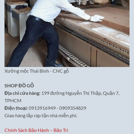
Xưởng mộc Thái Bình - CNC gỗ
SHOP ĐỒ GỖ
Địa chỉ cửa hàng:
199 đường Nguyễn Thị Thập, Quận 7,
TPHCM
Điện thoại:
0913916949 - 0909354829
Giao hàng lắp ráp tận nhà miễn phí.
Chính Sách Bảo Hành – Bảo Trì