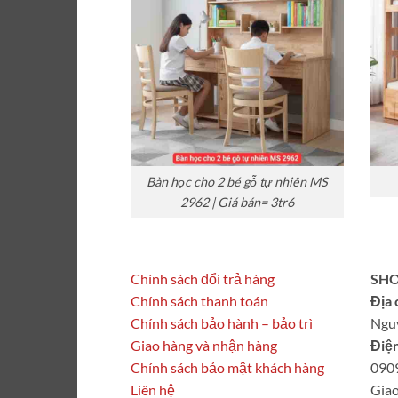
Bàn học cho 2 bé gỗ tự nhiên MS
2962 | Giá bán= 3tr6
Chính sách đổi trả hàng
SHO
Chính sách thanh toán
Địa 
Chính sách bảo hành – bảo trì
Ngu
Giao hàng và nhận hàng
Điện
Chính sách bảo mật khách hàng
090
Liên hệ
Giao