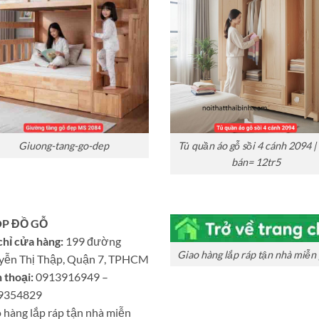
Giuong-tang-go-dep
Tủ quần áo gỗ sồi 4 cánh 2094 |
bán= 12tr5
P ĐỒ GỖ
chỉ cửa hàng:
199 đường
Giao hàng lắp ráp tận nhà miễn 
yễn Thị Thập, Quận 7, TPHCM
 thoại:
0913916949 –
9354829
 hàng lắp ráp tận nhà miễn