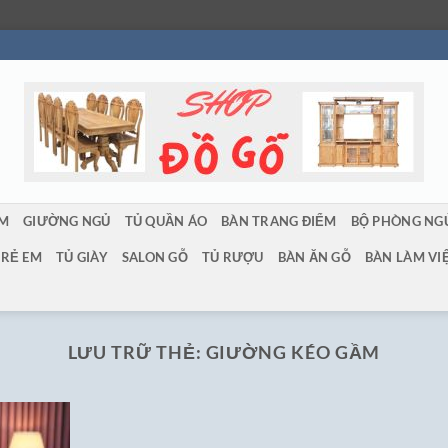
ẨM
GIƯỜNG NGỦ
TỦ QUẦN ÁO
BÀN TRANG ĐIỂM
BỘ PHÒNG NG
TRẺ EM
TỦ GIÀY
SALON GỖ
TỦ RƯỢU
BÀN ĂN GỖ
BÀN LÀM VI
LƯU TRỮ THẺ:
GIƯỜNG KÉO GẦM