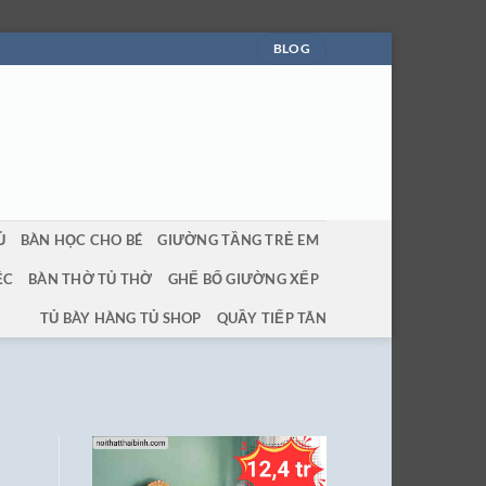
BLOG
Ủ
BÀN HỌC CHO BÉ
GIƯỜNG TẦNG TRẺ EM
ỆC
BÀN THỜ TỦ THỜ
GHẾ BỐ GIƯỜNG XẾP
TỦ BÀY HÀNG TỦ SHOP
QUẦY TIẾP TÂN