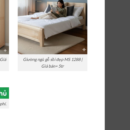
 Giá
Giường ngủ gỗ sồi đẹp MS 1288 |
Giá bán= 5tr
phí.