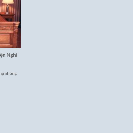
iện Nghi
ong những