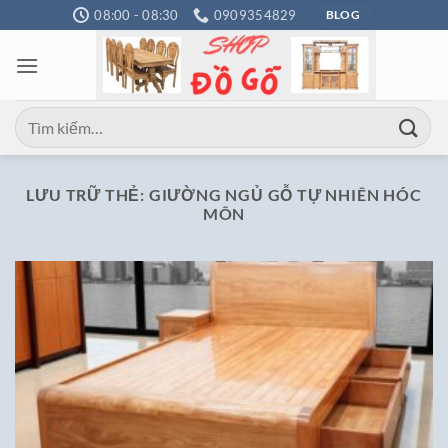
Bỏ
08:00 - 08:30
0909354829
BLOG
qua
nội
dung
Tìm
kiếm:
LƯU TRỮ THẺ:
GIƯỜNG NGỦ GỖ TỰ NHIÊN HÓC
MÔN