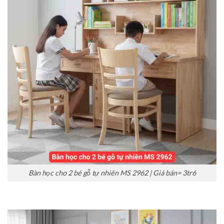
Bàn học cho 2 bé gỗ tự nhiên MS 2962 | Giá bán= 3tr6