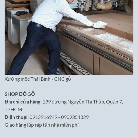
Xưởng mộc Thái Bình - CNC gỗ
SHOP ĐỒ GỖ
Địa chỉ cửa hàng:
199 đường Nguyễn Thị Thập, Quận 7,
TPHCM
Điện thoại:
0913916949 - 0909354829
Giao hàng lắp ráp tận nhà miễn phí.