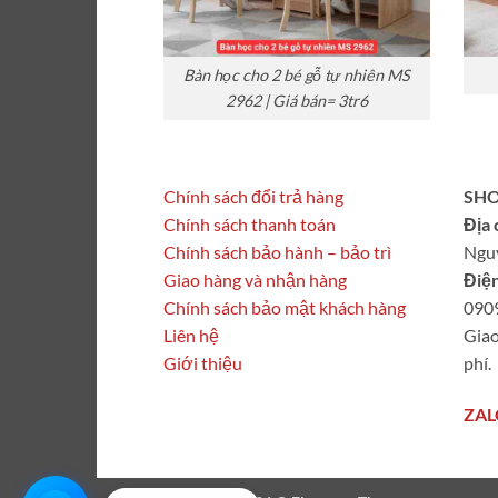
Bàn học cho 2 bé gỗ tự nhiên MS
2962 | Giá bán= 3tr6
Chính sách đổi trả hàng
SHO
Chính sách thanh toán
Địa 
Chính sách bảo hành – bảo trì
Ngu
Giao hàng và nhận hàng
Điện
Chính sách bảo mật khách hàng
090
Liên hệ
Giao
Giới thiệu
phí.
ZAL