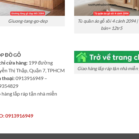
Giuong-tang-go-dep
Tủ quần áo gỗ sồi 4 cánh 2094 |
bán= 12tr5
P ĐỒ GỖ
chỉ cửa hàng:
199 đường
Giao hàng lắp ráp tận nhà miễn 
yễn Thị Thập, Quận 7, TPHCM
 thoại:
0913916949 –
9354829
 hàng lắp ráp tận nhà miễn
O: 0913916949