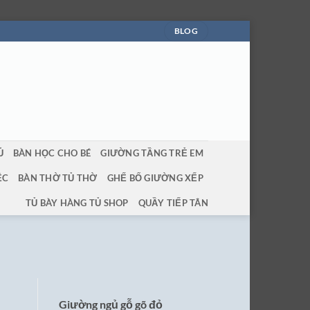
BLOG
Ủ
BÀN HỌC CHO BÉ
GIƯỜNG TẦNG TRẺ EM
ỆC
BÀN THỜ TỦ THỜ
GHẾ BỐ GIƯỜNG XẾP
TỦ BÀY HÀNG TỦ SHOP
QUẦY TIẾP TÂN
Giường ngủ gỗ gõ đỏ