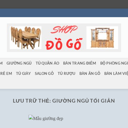
ẨM
GIƯỜNG NGỦ
TỦ QUẦN ÁO
BÀN TRANG ĐIỂM
BỘ PHÒNG NG
TRẺ EM
TỦ GIÀY
SALON GỖ
TỦ RƯỢU
BÀN ĂN GỖ
BÀN LÀM VI
LƯU TRỮ THẺ:
GIƯỜNG NGỦ TỐI GIẢN