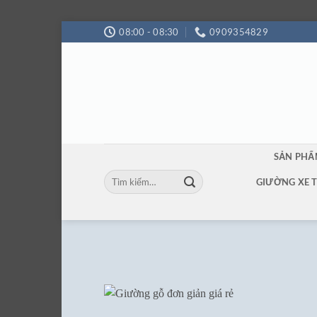
Bỏ
08:00 - 08:30
0909354829
qua
nội
dung
SẢN PH
Tìm
GIƯỜNG XE 
kiếm: