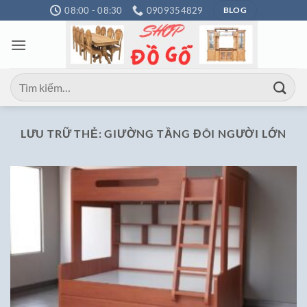
Bỏ
08:00 - 08:30
0909354829
BLOG
qua
nội
dung
Tìm
kiếm:
LƯU TRỮ THẺ:
GIƯỜNG TẦNG ĐÔI NGƯỜI LỚN