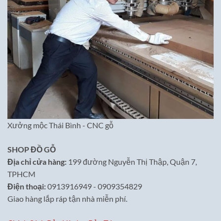
Xưởng mộc Thái Bình - CNC gỗ
SHOP ĐỒ GỖ
Địa chỉ cửa hàng:
199 đường Nguyễn Thị Thập, Quận 7,
TPHCM
Điện thoại:
0913916949 - 0909354829
Giao hàng lắp ráp tận nhà miễn phí.