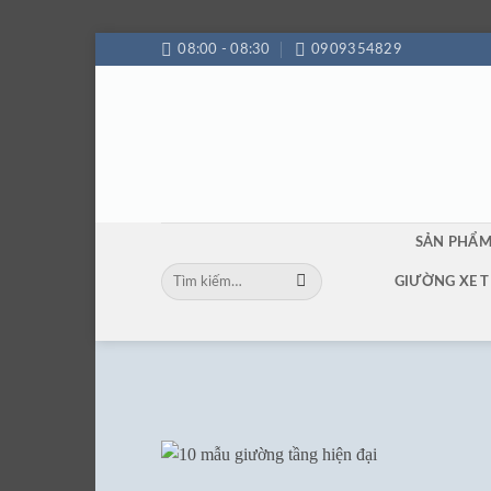
Bỏ
08:00 - 08:30
0909354829
qua
nội
dung
SẢN PHẨ
Tìm
GIƯỜNG XE T
kiếm: