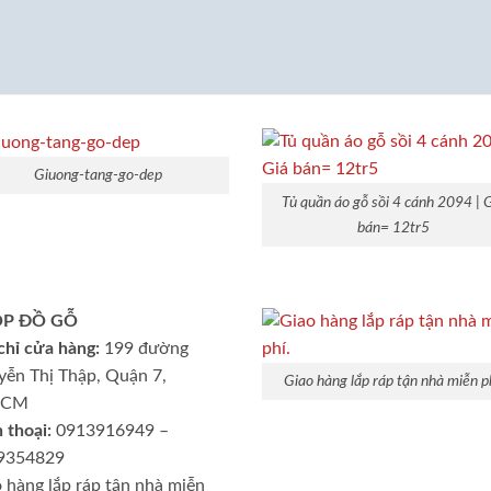
Giuong-tang-go-dep
Tủ quần áo gỗ sồi 4 cánh 2094 | 
bán= 12tr5
P ĐỒ GỖ
chỉ cửa hàng:
199 đường
ễn Thị Thập, Quận 7,
Giao hàng lắp ráp tận nhà miễn ph
HCM
 thoại:
0913916949 –
9354829
 hàng lắp ráp tận nhà miễn