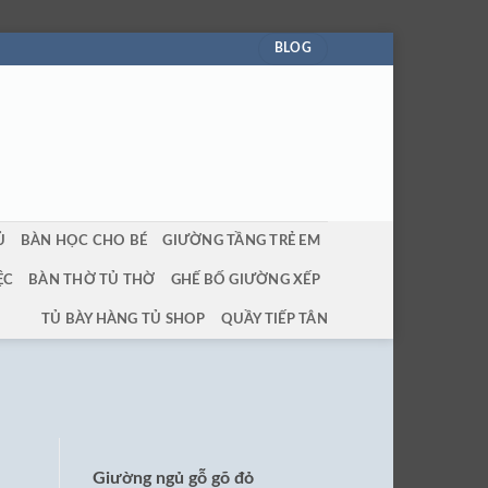
BLOG
Ủ
BÀN HỌC CHO BÉ
GIƯỜNG TẦNG TRẺ EM
ỆC
BÀN THỜ TỦ THỜ
GHẾ BỐ GIƯỜNG XẾP
TỦ BÀY HÀNG TỦ SHOP
QUẦY TIẾP TÂN
Giường ngủ gỗ gõ đỏ