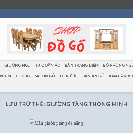
M
GIƯỜNG NGỦ
TỦ QUẦN ÁO
BÀN TRANG ĐIỂM
BỘ PHÒNG NG
RẺ EM
TỦ GIÀY
SALON GỖ
TỦ RƯỢU
BÀN ĂN GỖ
BÀN LÀM VI
LƯU TRỮ THẺ:
GIƯỜNG TẦNG THÔNG MINH