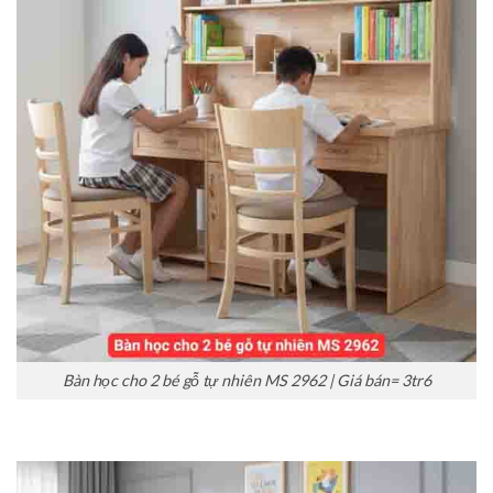
Bàn học cho 2 bé gỗ tự nhiên MS 2962 | Giá bán= 3tr6