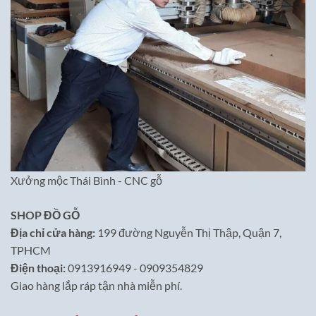
Xưởng mộc Thái Bình - CNC gỗ
SHOP ĐỒ GỖ
Địa chỉ cửa hàng:
199 đường Nguyễn Thị Thập, Quận 7,
TPHCM
Điện thoại:
0913916949 - 0909354829
Giao hàng lắp ráp tận nhà miễn phí.