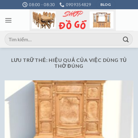
Bỏ
08:00 - 08:30
0909354829
BLOG
qua
nội
dung
Tìm
kiếm:
LƯU TRỮ THẺ:
HIỆU QUẢ CỦA VIỆC DÙNG TỦ
THỜ ĐÚNG