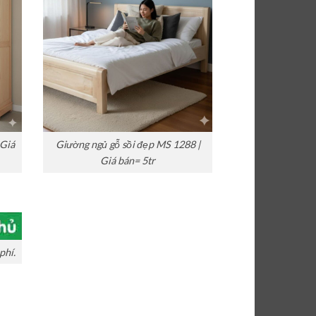
 Giá
Giường ngủ gỗ sồi đẹp MS 1288 |
Giá bán= 5tr
phí.