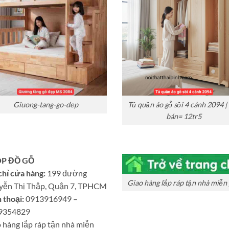
Giuong-tang-go-dep
Tủ quần áo gỗ sồi 4 cánh 2094 |
bán= 12tr5
P ĐỒ GỖ
chỉ cửa hàng:
199 đường
Giao hàng lắp ráp tận nhà miễn 
yễn Thị Thập, Quận 7, TPHCM
 thoại:
0913916949 –
9354829
 hàng lắp ráp tận nhà miễn