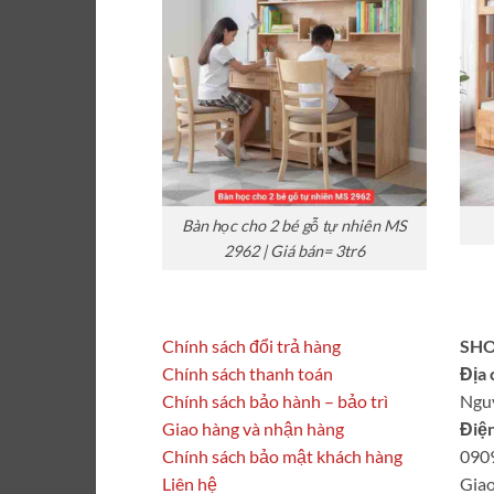
Bàn học cho 2 bé gỗ tự nhiên MS
2962 | Giá bán= 3tr6
Chính sách đổi trả hàng
SHO
Chính sách thanh toán
Địa 
Chính sách bảo hành – bảo trì
Ngu
Giao hàng và nhận hàng
Điện
Chính sách bảo mật khách hàng
090
Liên hệ
Giao