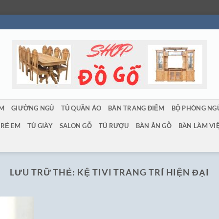
ẨM
GIƯỜNG NGỦ
TỦ QUẦN ÁO
BÀN TRANG ĐIỂM
BỘ PHÒNG NG
TRẺ EM
TỦ GIÀY
SALON GỖ
TỦ RƯỢU
BÀN ĂN GỖ
BÀN LÀM VI
LƯU TRỮ THẺ:
KỆ TIVI TRANG TRÍ HIỆN ĐẠI