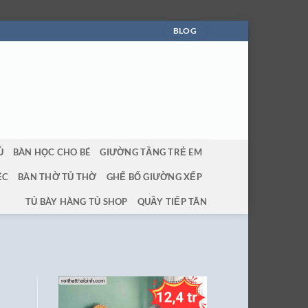
BLOG
Ủ
BÀN HỌC CHO BÉ
GIƯỜNG TẦNG TRẺ EM
ỆC
BÀN THỜ TỦ THỜ
GHẾ BỐ GIƯỜNG XẾP
TỦ BÀY HÀNG TỦ SHOP
QUẦY TIẾP TÂN