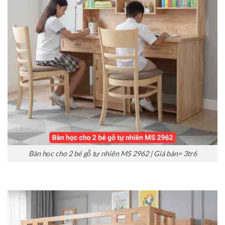
Bàn học cho 2 bé gỗ tự nhiên MS 2962 | Giá bán= 3tr6