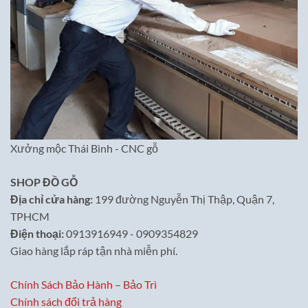
Xưởng mộc Thái Bình - CNC gỗ
SHOP ĐỒ GỖ
Địa chỉ cửa hàng:
199 đường Nguyễn Thị Thập, Quận 7,
TPHCM
Điện thoại:
0913916949 - 0909354829
Giao hàng lắp ráp tận nhà miễn phí.
Chính Sách Bảo Hành – Bảo Trì
Chính sách đổi trả hàng