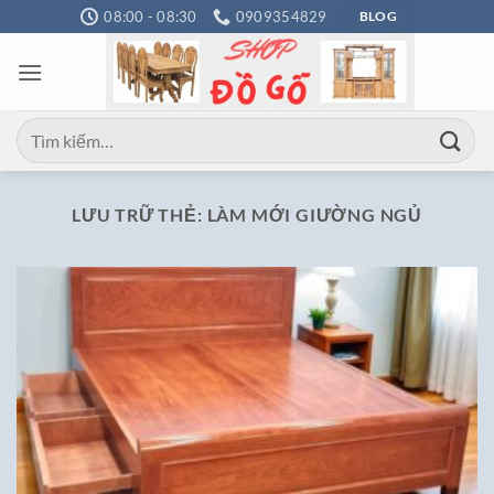
Bỏ
08:00 - 08:30
0909354829
BLOG
qua
nội
dung
Tìm
kiếm:
LƯU TRỮ THẺ:
LÀM MỚI GIƯỜNG NGỦ