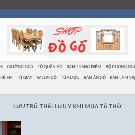
ẨM
GIƯỜNG NGỦ
TỦ QUẦN ÁO
BÀN TRANG ĐIỂM
BỘ PHÒNG NG
TRẺ EM
TỦ GIÀY
SALON GỖ
TỦ RƯỢU
BÀN ĂN GỖ
BÀN LÀM VI
LƯU TRỮ THẺ:
LƯU Ý KHI MUA TỦ THỜ