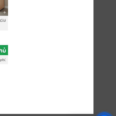
 Giá
phí.