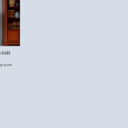
 biết
ng quan