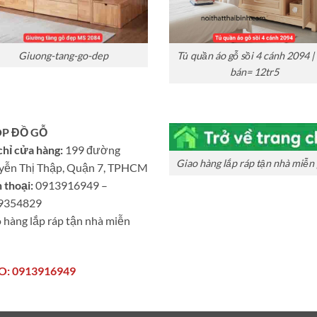
Giuong-tang-go-dep
Tủ quần áo gỗ sồi 4 cánh 2094 |
bán= 12tr5
P ĐỒ GỖ
chỉ cửa hàng:
199 đường
Giao hàng lắp ráp tận nhà miễn 
yễn Thị Thập, Quận 7, TPHCM
 thoại:
0913916949 –
9354829
 hàng lắp ráp tận nhà miễn
O: 0913916949