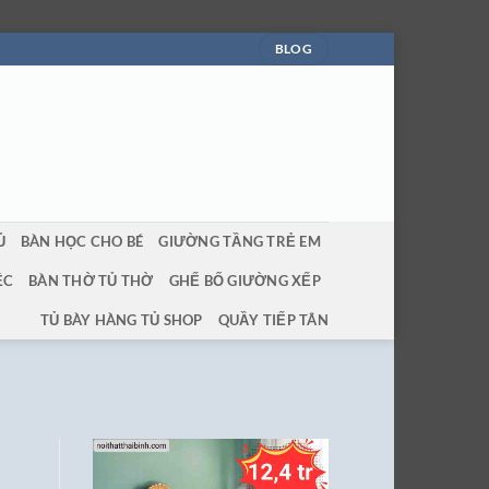
BLOG
Ủ
BÀN HỌC CHO BÉ
GIƯỜNG TẦNG TRẺ EM
ỆC
BÀN THỜ TỦ THỜ
GHẾ BỐ GIƯỜNG XẾP
TỦ BÀY HÀNG TỦ SHOP
QUẦY TIẾP TÂN