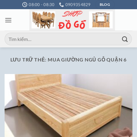
Bỏ
08:00 - 08:30
0909354829
BLOG
qua
nội
dung
Tìm
kiếm:
LƯU TRỮ THẺ:
MUA GIƯỜNG NGỦ GỖ QUẬN 6