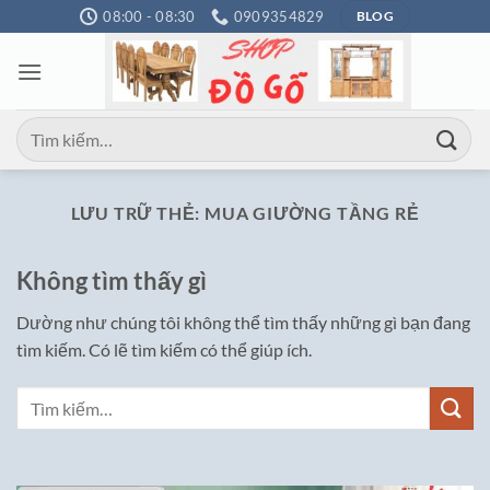
Bỏ
08:00 - 08:30
0909354829
BLOG
qua
nội
dung
Tìm
kiếm:
LƯU TRỮ THẺ:
MUA GIƯỜNG TẦNG RẺ
Không tìm thấy gì
Dường như chúng tôi không thể tìm thấy những gì bạn đang
tìm kiếm. Có lẽ tìm kiếm có thể giúp ích.