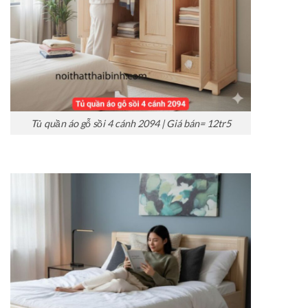
Tủ quần áo gỗ sồi 4 cánh 2094 | Giá bán= 12tr5