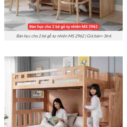
Bàn học cho 2 bé gỗ tự nhiên MS 2962 | Giá bán= 3tr6