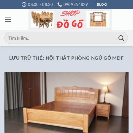
Bỏ
08:00 - 08:30
0909354829
BLOG
qua
nội
dung
Tìm
kiếm:
LƯU TRỮ THẺ:
NỘI THẤT PHÒNG NGỦ GỖ MDF