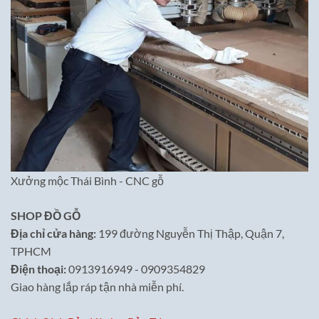
Xưởng mộc Thái Bình - CNC gỗ
SHOP ĐỒ GỖ
Địa chỉ cửa hàng:
199 đường Nguyễn Thị Thập, Quận 7,
TPHCM
Điện thoại:
0913916949 - 0909354829
Giao hàng lắp ráp tận nhà miễn phí.