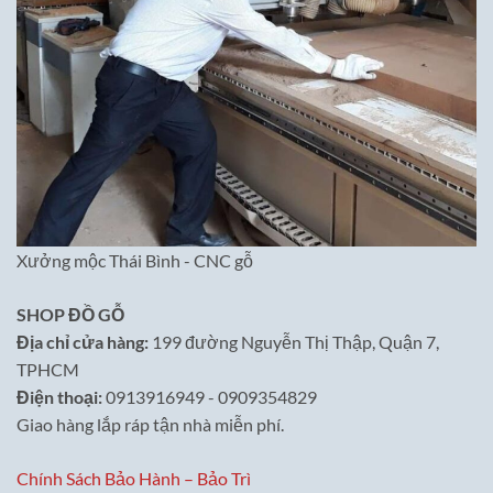
Xưởng mộc Thái Bình - CNC gỗ
SHOP ĐỒ GỖ
Địa chỉ cửa hàng:
199 đường Nguyễn Thị Thập, Quận 7,
TPHCM
Điện thoại:
0913916949 - 0909354829
Giao hàng lắp ráp tận nhà miễn phí.
Chính Sách Bảo Hành – Bảo Trì