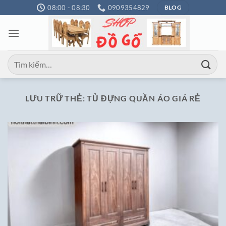
Bỏ
08:00 - 08:30
0909354829
BLOG
qua
nội
dung
Tìm
kiếm:
LƯU TRỮ THẺ:
TỦ ĐỰNG QUẦN ÁO GIÁ RẺ