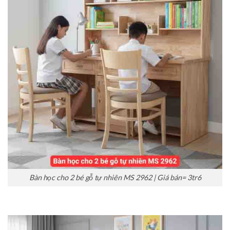
Bàn học cho 2 bé gỗ tự nhiên MS 2962 | Giá bán= 3tr6