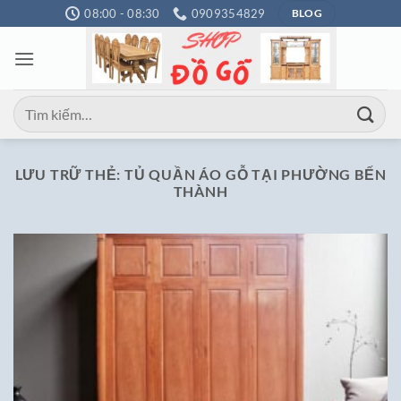
Bỏ
08:00 - 08:30
0909354829
BLOG
qua
nội
dung
Tìm
kiếm:
LƯU TRỮ THẺ:
TỦ QUẦN ÁO GỖ TẠI PHƯỜNG BẾN
THÀNH