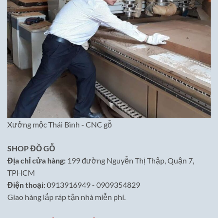
Xưởng mộc Thái Bình - CNC gỗ
SHOP ĐỒ GỖ
Địa chỉ cửa hàng:
199 đường Nguyễn Thị Thập, Quận 7,
TPHCM
Điện thoại:
0913916949 - 0909354829
Giao hàng lắp ráp tận nhà miễn phí.