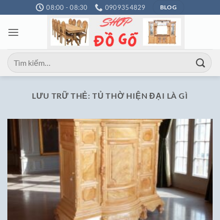
Bỏ
08:00 - 08:30
0909354829
BLOG
qua
nội
dung
Tìm
kiếm:
LƯU TRỮ THẺ:
TỦ THỜ HIỆN ĐẠI LÀ GÌ