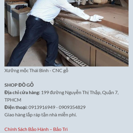
Xưởng mộc Thái Bình - CNC gỗ
SHOP ĐỒ GỖ
Địa chỉ cửa hàng:
199 đường Nguyễn Thị Thập, Quận 7,
TPHCM
Điện thoại:
0913916949 - 0909354829
Giao hàng lắp ráp tận nhà miễn phí.
Chính Sách Bảo Hành – Bảo Trì