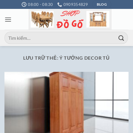
Bỏ
08:00 - 08:30
0909354829
BLOG
qua
nội
dung
Tìm
kiếm:
LƯU TRỮ THẺ:
Ý TƯỞNG DECOR TỦ