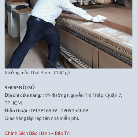
Xưởng mộc Thái Bình - CNC gỗ
SHOP ĐỒ GỖ
Địa chỉ cửa hàng:
199 đường Nguyễn Thị Thập, Quận 7,
TPHCM
Điện thoại:
0913916949 - 0909354829
Giao hàng lắp ráp tận nhà miễn phí.
Chính Sách Bảo Hành – Bảo Trì