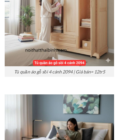
Tủ quần áo gỗ sồi 4 cánh 2094 | Giá bán= 12tr5