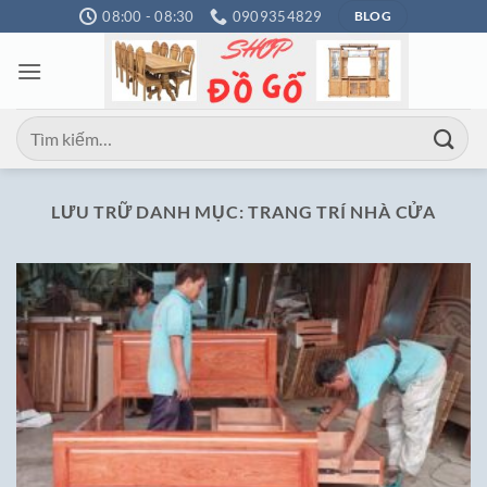
Bỏ
08:00 - 08:30
0909354829
BLOG
qua
nội
dung
Tìm
kiếm:
LƯU TRỮ DANH MỤC:
TRANG TRÍ NHÀ CỬA