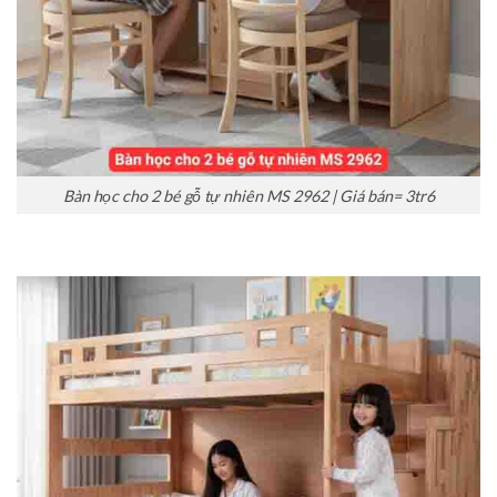
Bàn học cho 2 bé gỗ tự nhiên MS 2962 | Giá bán= 3tr6