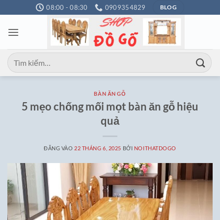
Bỏ
08:00 - 08:30
0909354829
BLOG
qua
nội
dung
Tìm
kiếm:
BÀN ĂN GỖ
5 mẹo chống mối mọt bàn ăn gỗ hiệu
quả
ĐĂNG VÀO
22 THÁNG 6, 2025
BỞI
NOITHATDOGO