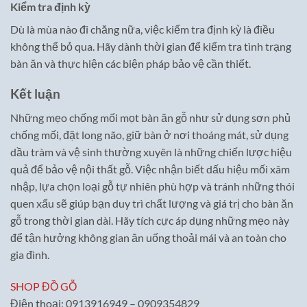
Kiểm tra định kỳ
Dù là mùa nào đi chăng nữa, việc kiểm tra định kỳ là điều
không thể bỏ qua. Hãy dành thời gian để kiểm tra tình trạng
bàn ăn và thực hiện các biện pháp bảo vệ cần thiết.
Kết luận
Những mẹo chống mối mọt bàn ăn gỗ như sử dụng sơn phủ
chống mối, đặt long não, giữ bàn ở nơi thoáng mát, sử dụng
dầu tràm và vệ sinh thường xuyên là những chiến lược hiệu
quả để bảo vệ nội thất gỗ. Việc nhận biết dấu hiệu mối xâm
nhập, lựa chọn loại gỗ tự nhiên phù hợp và tránh những thói
quen xấu sẽ giúp bạn duy trì chất lượng và giá trị cho bàn ăn
gỗ trong thời gian dài. Hãy tích cực áp dụng những mẹo này
để tận hưởng không gian ăn uống thoải mái và an toàn cho
gia đình.
SHOP ĐỒ GỖ
Điện thoại: 0913916949 – 0909354829