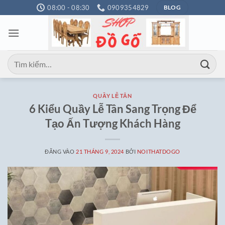
Bỏ
08:00 - 08:30
0909354829
BLOG
qua
nội
dung
Tìm
kiếm:
QUẦY LỄ TÂN
6 Kiểu Quầy Lễ Tân Sang Trọng Để
Tạo Ấn Tượng Khách Hàng
ĐĂNG VÀO
21 THÁNG 9, 2024
BỞI
NOITHATDOGO