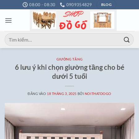
Bỏ
08:00 - 08:30
0909354829
BLOG
qua
nội
dung
Tìm
kiếm:
GIƯỜNG TẦNG
6 lưu ý khi chọn giường tầng cho bé
dưới 5 tuổi
ĐĂNG VÀO
18 THÁNG 3, 2025
BỞI
NOITHATDOGO