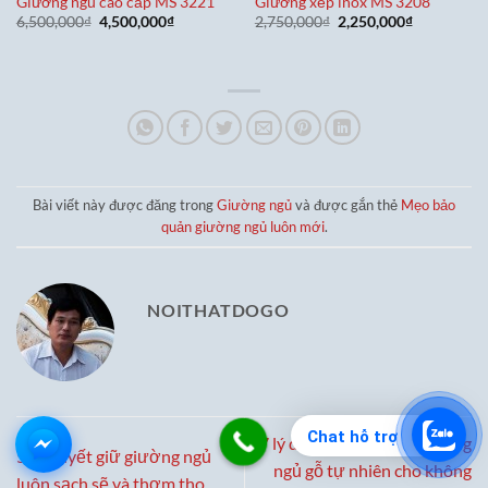
Giường ngủ cao cấp MS 3221
Giường xếp inox MS 3208
Giá
Giá
Giá
Giá
6,500,000
₫
4,500,000
₫
2,750,000
₫
2,250,000
₫
gốc
hiện
gốc
hiện
là:
tại
là:
tại
6,500,000₫.
là:
2,750,000₫.
là:
4,500,000₫.
2,250,000₫
Bài viết này được đăng trong
Giường ngủ
và được gắn thẻ
Mẹo bảo
quản giường ngủ luôn mới
.
NOITHATDOGO
Chat hỗ trợ
7 lý do bạn nên chọn giường
5 Bí quyết giữ giường ngủ
ngủ gỗ tự nhiên cho không
luôn sạch sẽ và thơm tho