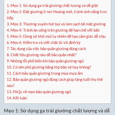
1.
Mẹo 1: Sử dụng ga trải giường chất lượng và dễ giặt
2.
Mẹo 2: Đặt giường ở nơi thoáng mát, tránh ánh nắng trực
tiếp
3.
Mẹo 3: Thường xuyên hút bụi và làm sạch bề mặt giường
4.
Mẹo 4: Tránh ăn uống trên giường để hạn chế vết bẩn
5.
Mẹo 5: Dùng xịt khử mùi tự nhiên để tạo cảm giác dễ chịu
6.
Mẹo 6: Kiểm tra và siết chặt ốc vít định kỳ
7.
Tác dụng của việc bảo quản giường đúng cách
8.
Chất liệu giường nào dễ bảo quản nhất?
9.
Những lỗi phổ biến khi bảo quản giường ngủ
10.
Có nên phủ giường bằng lớp bảo vệ hay không?
11.
Cách bảo quản giường trong mùa mưa ẩm
12.
Bảo quản giường ngủ đúng cách giúp tăng tuổi thọ thế
nào?
13.
FAQs về mẹo bảo quản giường ngủ
14.
Kết luận
Mẹo 1: Sử dụng ga trải giường chất lượng và dễ