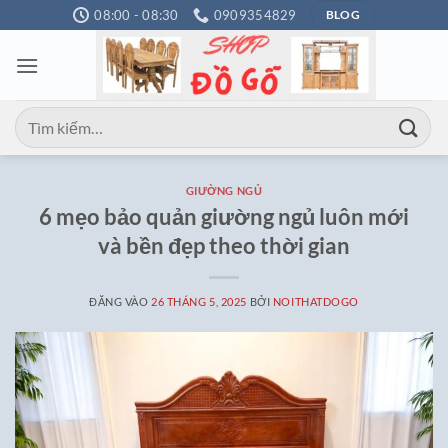
Bỏ
08:00 - 08:30
0909354829
BLOG
qua
nội
dung
Tìm
kiếm:
GIƯỜNG NGỦ
6 mẹo bảo quản giường ngủ luôn mới
và bền đẹp theo thời gian
ĐĂNG VÀO
26 THÁNG 5, 2025
BỞI
NOITHATDOGO