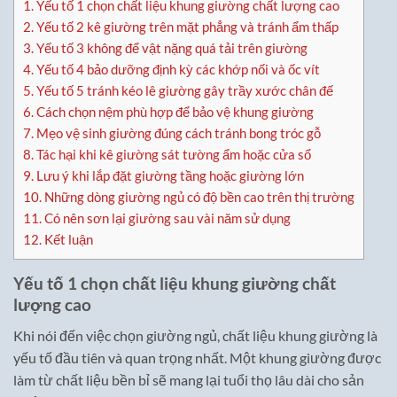
1.
Yếu tố 1 chọn chất liệu khung giường chất lượng cao
2.
Yếu tố 2 kê giường trên mặt phẳng và tránh ẩm thấp
3.
Yếu tố 3 không để vật nặng quá tải trên giường
4.
Yếu tố 4 bảo dưỡng định kỳ các khớp nối và ốc vít
5.
Yếu tố 5 tránh kéo lê giường gây trầy xước chân đế
6.
Cách chọn nệm phù hợp để bảo vệ khung giường
7.
Mẹo vệ sinh giường đúng cách tránh bong tróc gỗ
8.
Tác hại khi kê giường sát tường ẩm hoặc cửa sổ
9.
Lưu ý khi lắp đặt giường tầng hoặc giường lớn
10.
Những dòng giường ngủ có độ bền cao trên thị trường
11.
Có nên sơn lại giường sau vài năm sử dụng
12.
Kết luận
Yếu tố 1 chọn chất liệu khung giường chất
lượng cao
Khi nói đến việc chọn giường ngủ, chất liệu khung giường là
yếu tố đầu tiên và quan trọng nhất. Một khung giường được
làm từ chất liệu bền bỉ sẽ mang lại tuổi thọ lâu dài cho sản