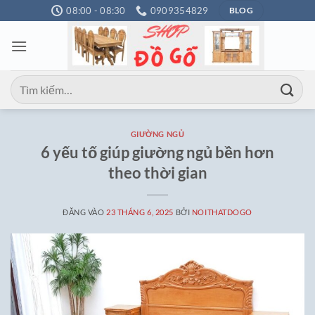
Bỏ
08:00 - 08:30
0909354829
BLOG
qua
nội
dung
Tìm
kiếm:
GIƯỜNG NGỦ
6 yếu tố giúp giường ngủ bền hơn
theo thời gian
ĐĂNG VÀO
23 THÁNG 6, 2025
BỞI
NOITHATDOGO