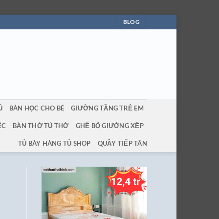
BLOG
Ủ
BÀN HỌC CHO BÉ
GIƯỜNG TẦNG TRẺ EM
ỆC
BÀN THỜ TỦ THỜ
GHẾ BỐ GIƯỜNG XẾP
TỦ BÀY HÀNG TỦ SHOP
QUẦY TIẾP TÂN