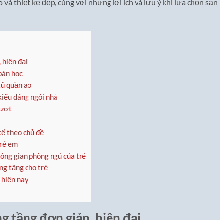
và thiết kế đẹp, cùng với những lợi ích và lưu ý khi lựa chọn sản
 hiện đại
bàn học
tủ quần áo
kiểu dáng ngôi nhà
rượt
kế theo chủ đề
trẻ em
ông gian phòng ngủ của trẻ
ng tầng cho trẻ
 hiện nay
g tầng đơn giản, hiện đại