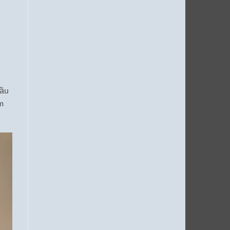
cầu
ám