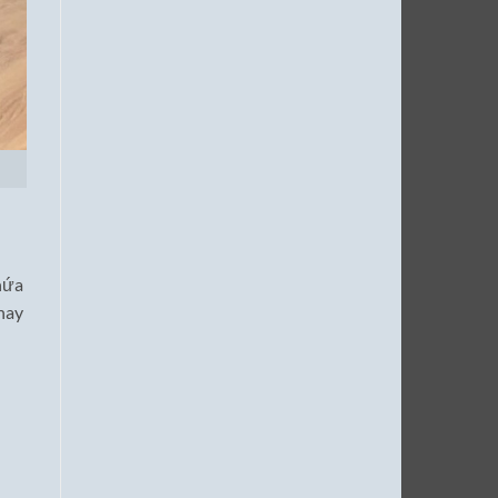
chứa
hay