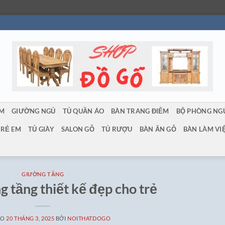
ẨM
GIƯỜNG NGỦ
TỦ QUẦN ÁO
BÀN TRANG ĐIỂM
BỘ PHÒNG NG
TRẺ EM
TỦ GIÀY
SALON GỖ
TỦ RƯỢU
BÀN ĂN GỖ
BÀN LÀM VI
GIƯỜNG TẦNG
g tầng thiết kế đẹp cho trẻ
ÀO
20 THÁNG 3, 2025
BỞI
NOITHATDOGO