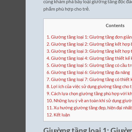
cùng khám phá bảy loại giường tầng độc đáo 
phẩm phù hợp cho trẻ.
Contents
1.
Giường tầng loại 1: Giường tầng đơn giản,
2.
Giường tầng loại 2: Giường tầng kết hợp 
3.
Giường tầng loại 3: Giường tầng kết hợp 
4.
Giường tầng loại 4: Giường tầng thiết kế 
5.
Giường tầng loại 5: Giường tầng có cầu t
6.
Giường tầng loại 6: Giường tầng đa năng
7.
Giường tầng loại 7: Giường tầng có thiết 
8.
Lợi ích của việc sử dụng giường tầng cho 
9.
Cách lựa chọn giường tầng phù hợp với kh
10.
Những lưu ý về an toàn khi sử dụng giườ
11.
Xu hướng giường tầng đẹp, hiện đại nhất
12.
Kết luận
Giường tầng loại 1: Giườn