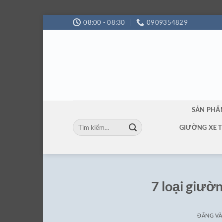
Bỏ
08:00 - 08:30
0909354829
qua
nội
dung
SẢN PH
Tìm
GIƯỜNG XE 
kiếm:
7 loại giườn
ĐĂNG V