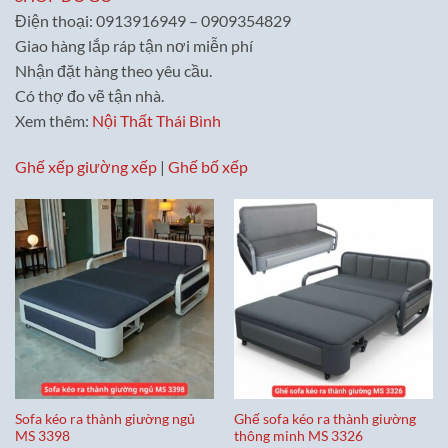
Điện thoại: 0913916949 – 0909354829
Giao hàng lắp ráp tận nơi miễn phí
Nhận đặt hàng theo yêu cầu.
Có thợ đo vẽ tận nhà.
Xem thêm:
Nội Thất Thái Bình
Ghế xếp giường xếp
|
Ghế bố xếp
Sofa kéo ra thành giường ngủ
Ghế sofa kéo ra thành giường
MS 3398
thông minh MS 3326