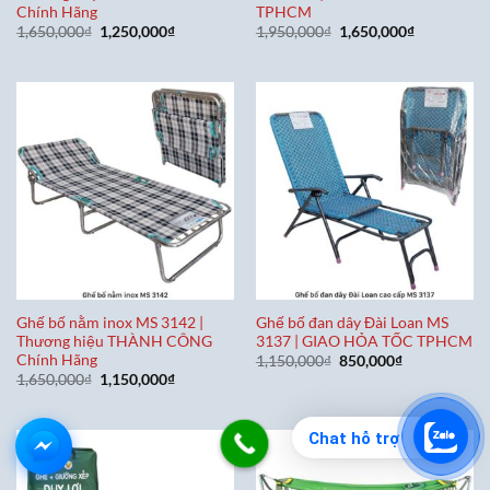
Chính Hãng
TPHCM
Giá
Giá
Giá
Giá
1,650,000
₫
1,250,000
₫
1,950,000
₫
1,650,000
₫
gốc
hiện
gốc
hiện
là:
tại
là:
tại
1,650,000₫.
là:
1,950,000₫.
là:
1,250,000₫.
1,650,000₫
Ghế bố nằm inox MS 3142 |
Ghế bố đan dây Đài Loan MS
Thương hiệu THÀNH CÔNG
3137 | GIAO HỎA TỐC TPHCM
Chính Hãng
Giá
Giá
1,150,000
₫
850,000
₫
gốc
hiện
Giá
Giá
1,650,000
₫
1,150,000
₫
là:
tại
gốc
hiện
1,150,000₫.
là:
là:
tại
850,000₫.
1,650,000₫.
là:
1,150,000₫.
Chat hỗ trợ