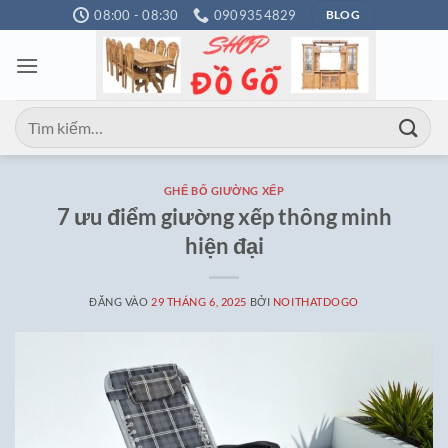
Bỏ
08:00 - 08:30
0909354829
BLOG
qua
nội
dung
Tìm
kiếm:
GHẾ BỐ GIƯỜNG XẾP
7 ưu điểm giường xếp thông minh
hiện đại
ĐĂNG VÀO
29 THÁNG 6, 2025
BỞI
NOITHATDOGO