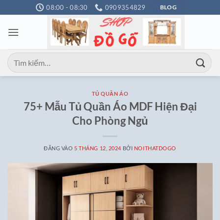
Bỏ
08:00 - 08:30
0909354829
BLOG
qua
nội
dung
Tìm
kiếm:
TỦ QUẦN ÁO
75+ Mẫu Tủ Quần Áo MDF Hiện Đại
Cho Phòng Ngủ
ĐĂNG VÀO
5 THÁNG 12, 2024
BỞI
NOITHATDOGO