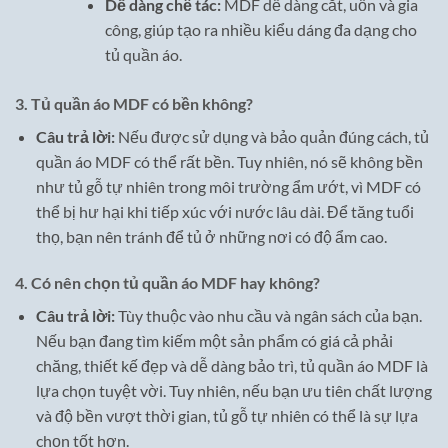
Dễ dàng chế tác:
MDF dễ dàng cắt, uốn và gia
công, giúp tạo ra nhiều kiểu dáng đa dạng cho
tủ quần áo.
3.
Tủ quần áo MDF có bền không?
Câu trả lời:
Nếu được sử dụng và bảo quản đúng cách, tủ
quần áo MDF có thể rất bền. Tuy nhiên, nó sẽ không bền
như tủ gỗ tự nhiên trong môi trường ẩm ướt, vì MDF có
thể bị hư hại khi tiếp xúc với nước lâu dài. Để tăng tuổi
thọ, bạn nên tránh để tủ ở những nơi có độ ẩm cao.
4.
Có nên chọn tủ quần áo MDF hay không?
Câu trả lời:
Tùy thuộc vào nhu cầu và ngân sách của bạn.
Nếu bạn đang tìm kiếm một sản phẩm có giá cả phải
chăng, thiết kế đẹp và dễ dàng bảo trì, tủ quần áo MDF là
lựa chọn tuyệt vời. Tuy nhiên, nếu bạn ưu tiên chất lượng
và độ bền vượt thời gian, tủ gỗ tự nhiên có thể là sự lựa
chọn tốt hơn.