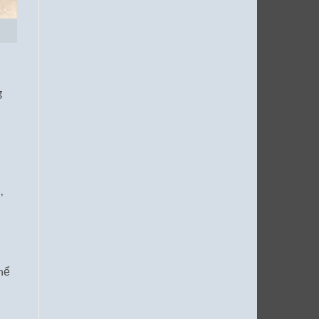
g
,
hể