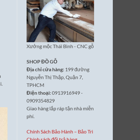
Xưởng mộc Thái Bình - CNC gỗ
SHOP ĐỒ GỖ
Địa chỉ cửa hàng:
199 đường
n
Nguyễn Thị Thập, Quận 7,
i.
TPHCM
Điện thoại:
0913916949 -
0909354829
Giao hàng lắp ráp tận nhà miễn
phí.
Chính Sách Bảo Hành – Bảo Trì
Chính sách đổi trả hàng