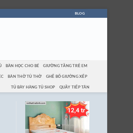
BLOG
Ủ
BÀN HỌC CHO BÉ
GIƯỜNG TẦNG TRẺ EM
ỆC
BÀN THỜ TỦ THỜ
GHẾ BỐ GIƯỜNG XẾP
TỦ BÀY HÀNG TỦ SHOP
QUẦY TIẾP TÂN