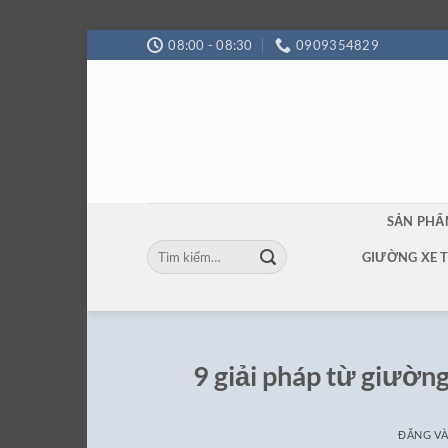
Bỏ
08:00 - 08:30
0909354829
qua
nội
dung
SẢN PH
Tìm
GIƯỜNG XE 
kiếm:
9 giải pháp từ giườn
ĐĂNG V