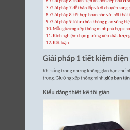
6.
Giải pháp 6 thuận tiện khi dọn dẹp nhà cử
7.
Giải pháp 7 dễ tháo lắp và di chuyển sang
8.
Giải pháp 8 kết hợp hoàn hảo với nội thất
9.
Giải pháp 9 tối ưu hóa không gian sống hiệ
10.
Mẫu giường xếp thông minh phù hợp cho 
11.
Kinh nghiệm chọn giường xếp chất lượng
12.
Kết luận
Giải pháp 1 tiết kiệm diện
Khi sống trong những không gian hạn chế như
trọng. Giường xếp thông minh
giúp bạn tận
Kiểu dáng thiết kế tối giản