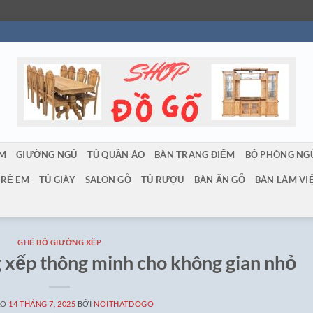
ẨM
GIƯỜNG NGỦ
TỦ QUẦN ÁO
BÀN TRANG ĐIỂM
BỘ PHÒNG NG
TRẺ EM
TỦ GIÀY
SALON GỖ
TỦ RƯỢU
BÀN ĂN GỖ
BÀN LÀM VI
GHẾ BỐ GIƯỜNG XẾP
g xếp thông minh cho không gian nhỏ
ÀO
14 THÁNG 7, 2025
BỞI
NOITHATDOGO