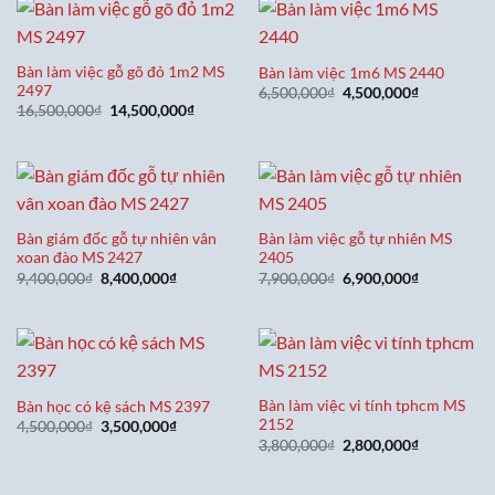
7,400,000₫.
8,400,000₫
Bàn làm việc gỗ gõ đỏ 1m2 MS
Bàn làm việc 1m6 MS 2440
2497
Giá
Giá
6,500,000
₫
4,500,000
₫
gốc
hiện
Giá
Giá
16,500,000
₫
14,500,000
₫
là:
tại
gốc
hiện
6,500,000₫.
là:
là:
tại
4,500,000₫
16,500,000₫.
là:
14,500,000₫.
Bàn giám đốc gỗ tự nhiên vân
Bàn làm việc gỗ tự nhiên MS
xoan đào MS 2427
2405
Giá
Giá
Giá
Giá
9,400,000
₫
8,400,000
₫
7,900,000
₫
6,900,000
₫
gốc
hiện
gốc
hiện
là:
tại
là:
tại
9,400,000₫.
là:
7,900,000₫.
là:
8,400,000₫.
6,900,000₫
Bàn làm việc vi tính tphcm MS
Bàn học có kệ sách MS 2397
2152
Giá
Giá
4,500,000
₫
3,500,000
₫
gốc
hiện
Giá
Giá
3,800,000
₫
2,800,000
₫
là:
tại
gốc
hiện
4,500,000₫.
là:
là:
tại
3,500,000₫.
3,800,000₫.
là: