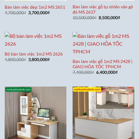
Bàn làm việc gỗ tự nhiên vân gõ
Bàn làm việc đẹp 1m2 MS 2651
đỏ MS 2637
Giá
Giá
4,700,000
₫
3,700,000
₫
gốc
hiện
Giá
Giá
10,500,000
₫
8,500,000
₫
là:
tại
gốc
hiện
4,700,000₫.
là:
là:
tại
3,700,000₫.
10,500,000₫.
là:
8,500,000
Bộ bàn làm việc 1m2 MS 2626
Giá
Giá
4,800,000
₫
3,800,000
₫
Bàn làm việc gỗ 1m2 MS 2428 |
gốc
hiện
GIAO HỎA TỐC TPHCM
là:
tại
4,800,000₫.
là:
Giá
Giá
7,400,000
₫
6,400,000
₫
3,800,000₫.
gốc
hiện
là:
tại
7,400,000₫.
là:
6,400,000₫