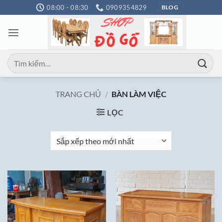
Bỏ
08:00 - 08:30
0909354829
BLOG
qua
nội
dung
Tìm
kiếm:
TRANG CHỦ
/
BÀN LÀM VIỆC
LỌC