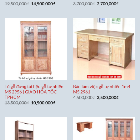
Giá
Giá
Giá
Giá
19,500,000
₫
14,500,000
₫
3,700,000
₫
2,700,000
₫
gốc
hiện
gốc
hiện
là:
tại
là:
tại
19,500,000₫.
là:
3,700,000₫.
là:
14,500,000₫.
2,700,000₫
Tủ gỗ đựng tài liệu gỗ tự nhiên
Bàn làm việc gỗ tự nhiên 1m4
MS 2956 | GIAO HỎA TỐC
MS 2961
TPHCM
Giá
Giá
4,500,000
₫
3,500,000
₫
gốc
hiện
Giá
Giá
13,500,000
₫
10,500,000
₫
là:
tại
gốc
hiện
4,500,000₫.
là:
là:
tại
3,500,000₫
13,500,000₫.
là:
10,500,000₫.