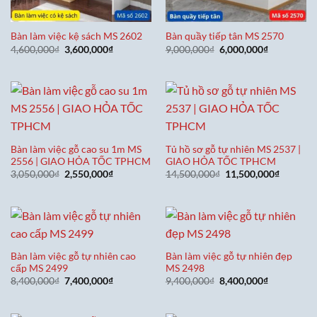
Bàn làm việc kệ sách MS 2602
Bàn quầy tiếp tân MS 2570
Giá
Giá
Giá
Giá
4,600,000
₫
3,600,000
₫
9,000,000
₫
6,000,000
₫
gốc
hiện
gốc
hiện
là:
tại
là:
tại
4,600,000₫.
là:
9,000,000₫.
là:
3,600,000₫.
6,000,000₫
Bàn làm việc gỗ cao su 1m MS
Tủ hồ sơ gỗ tự nhiên MS 2537 |
2556 | GIAO HỎA TỐC TPHCM
GIAO HỎA TỐC TPHCM
Giá
Giá
Giá
Giá
3,050,000
₫
2,550,000
₫
14,500,000
₫
11,500,000
₫
gốc
hiện
gốc
hiện
là:
tại
là:
tại
3,050,000₫.
là:
14,500,000₫.
là:
2,550,000₫.
11,500,0
Bàn làm việc gỗ tự nhiên cao
Bàn làm việc gỗ tự nhiên đẹp
cấp MS 2499
MS 2498
Giá
Giá
Giá
Giá
8,400,000
₫
7,400,000
₫
9,400,000
₫
8,400,000
₫
gốc
hiện
gốc
hiện
là:
tại
là:
tại
8,400,000₫.
là:
9,400,000₫.
là: