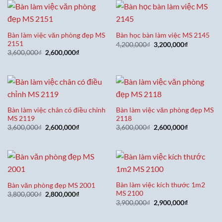
2,800,000₫
Bàn làm việc văn phòng đẹp MS
Bàn học bàn làm việc MS 2145
2151
Giá
Giá
4,200,000
₫
3,200,000
₫
gốc
hiện
Giá
Giá
3,600,000
₫
2,600,000
₫
là:
tại
gốc
hiện
4,200,000₫.
là:
là:
tại
3,200,000₫
3,600,000₫.
là:
2,600,000₫.
Bàn làm việc chân có điều chỉnh
Bàn làm việc văn phòng đẹp MS
MS 2119
2118
Giá
Giá
Giá
Giá
3,600,000
₫
2,600,000
₫
3,600,000
₫
2,600,000
₫
gốc
hiện
gốc
hiện
là:
tại
là:
tại
3,600,000₫.
là:
3,600,000₫.
là:
2,600,000₫.
2,600,000₫
Bàn làm việc kích thước 1m2
Bàn văn phòng đẹp MS 2001
MS 2100
Giá
Giá
3,800,000
₫
2,800,000
₫
gốc
hiện
Giá
Giá
3,900,000
₫
2,900,000
₫
là:
tại
gốc
hiện
3,800,000₫.
là:
là:
tại
2,800,000₫.
3,900,000₫.
là: