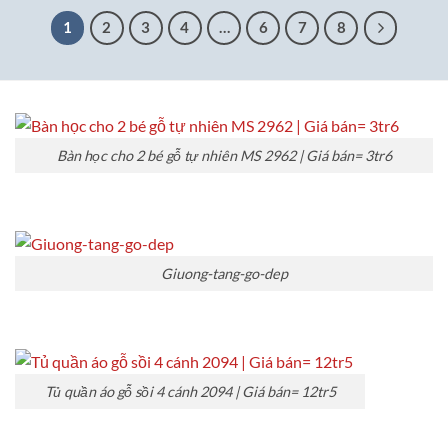
2,900,000₫
1
2
3
4
…
6
7
8
Bàn học cho 2 bé gỗ tự nhiên MS 2962 | Giá bán= 3tr6
Giuong-tang-go-dep
Tủ quần áo gỗ sồi 4 cánh 2094 | Giá bán= 12tr5