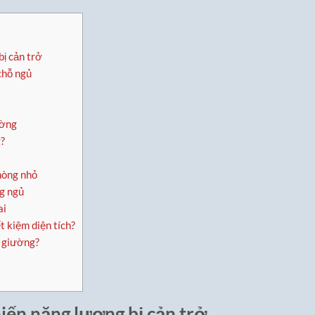
bị cản trở
chỗ ngủ
ường
g?
hòng nhỏ
ng ngủ
ai
 kiệm diện tích?
n giường?
hiến năng lượng bị cản trở