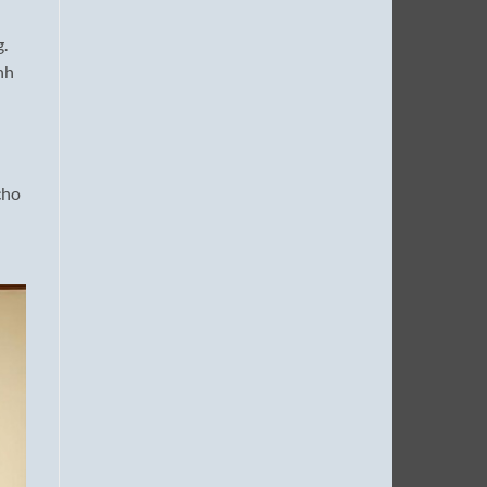
.
nh
cho