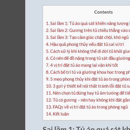
Contents
1.
Sai lầm 1: Tủ áo quá sát khiến năng lượng 
2.
Sai lầm 2: Gương trên tủ chiếu thẳng vào 
3.
Sai lầm 3: Tạo cảm giác chật chội, khó ngủ
4.
Hậu quả phong thủy nếu đặt tủ sai vị trí
5.
Cách xử lý khi không thể di dời tủ khỏi gi
6.
Có nên để đồ nặng trong tủ sát đầu giườn
7.
4 vị trí đặt tủ áo mang lại vận khí tốt
8.
Cách bố trí tủ và giường khoa học trong p
9.
5 mẹo phong thủy khi đặt tủ áo trong phò
10.
3 gợi ý thiết kế nội thất tránh lỗi đặt tủ s
11.
Nên chọn tủ đứng hay tủ âm tường để tiết
12.
Tủ có gương – nên hay không khi đặt gầ
13.
FAQs về vị trí đặt tủ áo trong phòng ngủ
14.
Kết luận
Sai lầm 1: Tủ áo quá sát k