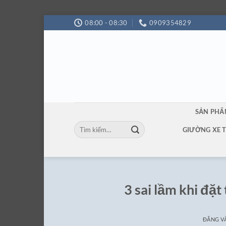
Bỏ
08:00 - 08:30
0909354829
qua
nội
dung
SẢN PH
Tìm
GIƯỜNG XE 
kiếm:
3 sai lầm khi đặt
ĐĂNG 