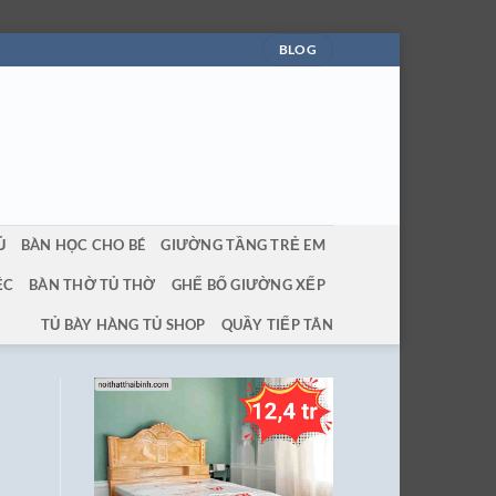
BLOG
Ủ
BÀN HỌC CHO BÉ
GIƯỜNG TẦNG TRẺ EM
ỆC
BÀN THỜ TỦ THỜ
GHẾ BỐ GIƯỜNG XẾP
TỦ BÀY HÀNG TỦ SHOP
QUẦY TIẾP TÂN