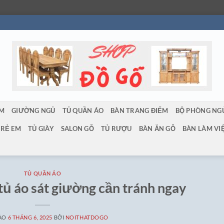
ẨM
GIƯỜNG NGỦ
TỦ QUẦN ÁO
BÀN TRANG ĐIỂM
BỘ PHÒNG NG
TRẺ EM
TỦ GIÀY
SALON GỖ
TỦ RƯỢU
BÀN ĂN GỖ
BÀN LÀM VI
TỦ QUẦN ÁO
 tủ áo sát giường cần tránh ngay
VÀO
6 THÁNG 6, 2025
BỞI
NOITHATDOGO