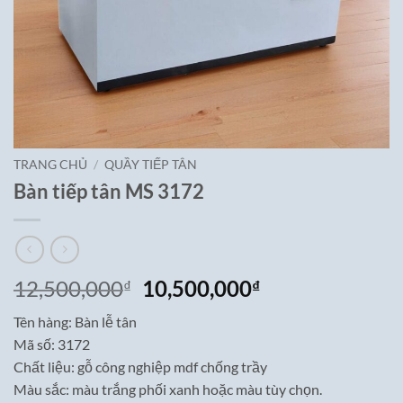
TRANG CHỦ
/
QUẦY TIẾP TÂN
Bàn tiếp tân MS 3172
Giá
Giá
12,500,000
10,500,000
₫
₫
gốc
hiện
Tên hàng: Bàn lễ tân
là:
tại
Mã số: 3172
12,500,000₫.
là:
Chất liệu: gỗ công nghiệp mdf chống trầy
10,500,000₫.
Màu sắc: màu trắng phối xanh hoặc màu tùy chọn.