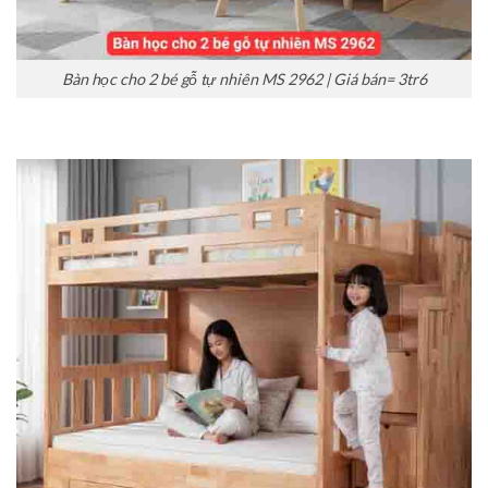
Bàn học cho 2 bé gỗ tự nhiên MS 2962 | Giá bán= 3tr6