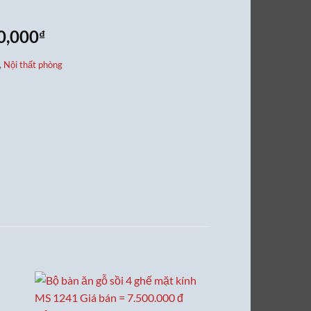
Giá
0,000
₫
hiện
,
Nội thất phòng
tại
0,000₫.
là:
18,500,000₫.