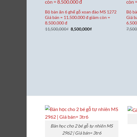
Bộ bàn ăn 6 ghế gỗ xoan đào MS 1272
Bộ bà
Giá bán = 11.500.000 đ giảm còn =
Giá b
8.500.000 đ
6.500
Giá
Giá
11,500,000
₫
8,500,000
₫
7,500
gốc
hiện
là:
tại
11,500,000₫.
là:
8,500,000₫.
Bàn học cho 2 bé gỗ tự nhiên MS
2962 | Giá bán= 3tr6