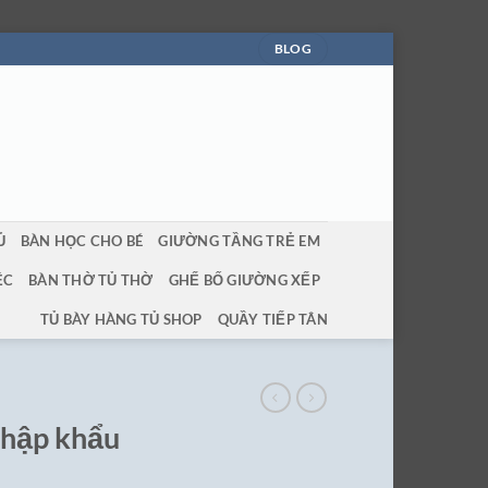
BLOG
Ủ
BÀN HỌC CHO BÉ
GIƯỜNG TẦNG TRẺ EM
ỆC
BÀN THỜ TỦ THỜ
GHẾ BỐ GIƯỜNG XẾP
TỦ BÀY HÀNG TỦ SHOP
QUẦY TIẾP TÂN
nhập khẩu