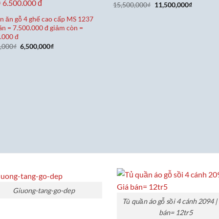
Giá
Giá
15,500,000
₫
11,500,000
₫
gốc
hiện
là:
tại
n ăn gỗ 4 ghế cao cấp MS 1237
15,500,000₫.
là:
án = 7.500.000 đ giảm còn =
11,500,0
.000 đ
Giá
Giá
,000
₫
6,500,000
₫
gốc
hiện
là:
tại
7,500,000₫.
là:
6,500,000₫.
Giuong-tang-go-dep
Tủ quần áo gỗ sồi 4 cánh 2094 |
bán= 12tr5