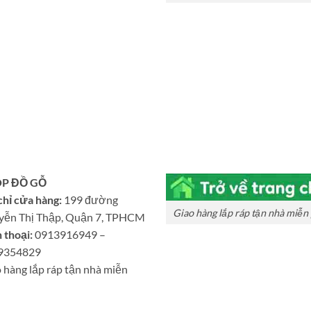
P ĐỒ GỖ
chỉ cửa hàng:
199 đường
Giao hàng lắp ráp tận nhà miễn 
yễn Thị Thập, Quận 7, TPHCM
 thoại:
0913916949 –
9354829
 hàng lắp ráp tận nhà miễn