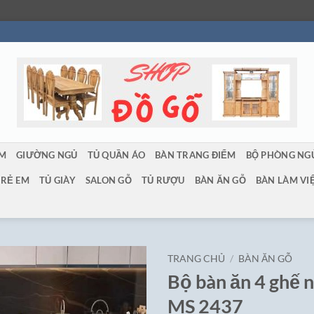
ẨM
GIƯỜNG NGỦ
TỦ QUẦN ÁO
BÀN TRANG ĐIỂM
BỘ PHÒNG NG
TRẺ EM
TỦ GIÀY
SALON GỖ
TỦ RƯỢU
BÀN ĂN GỖ
BÀN LÀM VI
TRANG CHỦ
/
BÀN ĂN GỖ
Bộ bàn ăn 4 ghế 
MS 2437