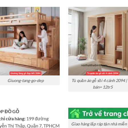
Giuong-tang-go-dep
Tủ quần áo gỗ sồi 4 cánh 2094 |
bán= 12tr5
P ĐỒ GỖ
chỉ cửa hàng:
199 đường
Giao hàng lắp ráp tận nhà miễn 
yễn Thị Thập, Quận 7, TPHCM