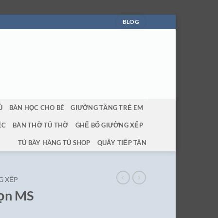
BLOG
Ủ
BÀN HỌC CHO BÉ
GIƯỜNG TẦNG TRẺ EM
ỆC
BÀN THỜ TỦ THỜ
GHẾ BỐ GIƯỜNG XẾP
TỦ BÀY HÀNG TỦ SHOP
QUẦY TIẾP TÂN
G XẾP
gọn MS