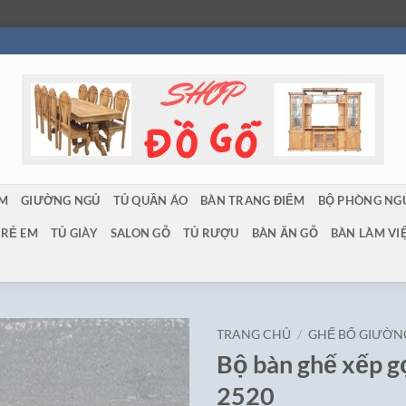
ẨM
GIƯỜNG NGỦ
TỦ QUẦN ÁO
BÀN TRANG ĐIỂM
BỘ PHÒNG NG
TRẺ EM
TỦ GIÀY
SALON GỖ
TỦ RƯỢU
BÀN ĂN GỖ
BÀN LÀM VI
TRANG CHỦ
/
GHẾ BỐ GIƯỜN
Bộ bàn ghế xếp 
2520