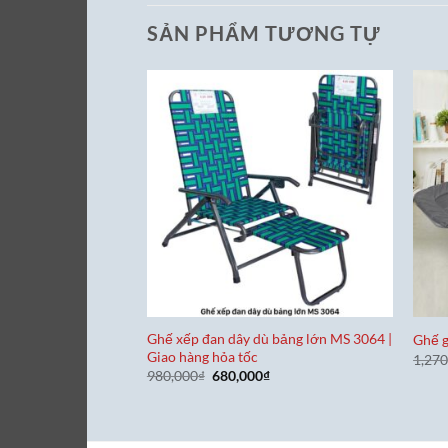
SẢN PHẨM TƯƠNG TỰ
Ghế xếp đan dây dù bảng lớn MS 3064 |
Ghế 
Giao hàng hỏa tốc
1,270
Giá
Giá
980,000
₫
680,000
₫
gốc
hiện
là:
tại
980,000₫.
là:
680,000₫.