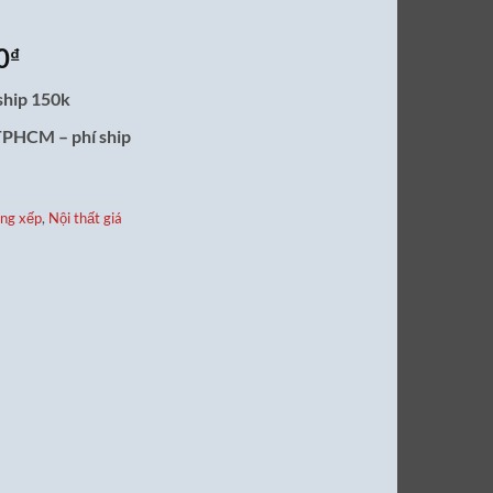
Giá
0
₫
hiện
ship 150k
tại
00₫.
là:
 TPHCM – phí ship
990,000₫.
ng xếp
,
Nội thất giá