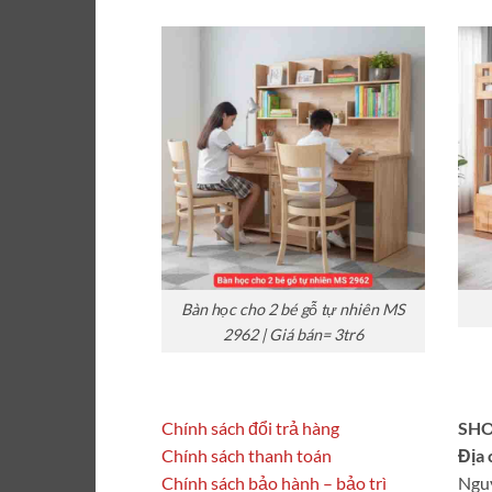
Bàn học cho 2 bé gỗ tự nhiên MS
2962 | Giá bán= 3tr6
Chính sách đổi trả hàng
SHO
Chính sách thanh toán
Địa 
Chính sách bảo hành – bảo trì
Ngu