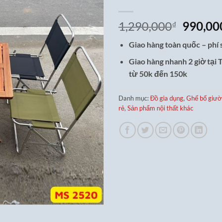
Giá
1,290,000
990,00
₫
gốc
Giao hàng toàn quốc – phí 
là:
1,290,0
Giao hàng nhanh 2 giờ tại
từ 50k đến 150k
Danh mục:
Đồ gia dụng
,
Ghế bố giườ
rẻ
,
Sản phẩm nội thất khác