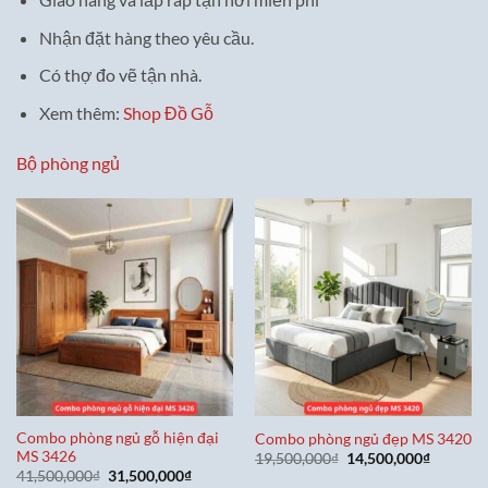
Nhận đặt hàng theo yêu cầu.
Có thợ đo vẽ tận nhà.
Xem thêm:
Shop Đồ Gỗ
Bộ phòng ngủ
Combo phòng ngủ gỗ hiện đại
Combo phòng ngủ đẹp MS 3420
MS 3426
Giá
Giá
19,500,000
₫
14,500,000
₫
gốc
hiện
Giá
Giá
41,500,000
₫
31,500,000
₫
là:
tại