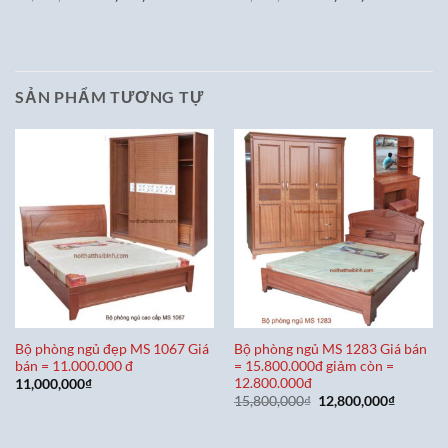
gốc
hiện
gốc
hiện
là:
tại
là:
tại
39,500,000₫.
là:
49,500,000₫.
là:
29,500,000₫.
39,500,0
SẢN PHẨM TƯƠNG TỰ
Bộ phòng ngủ đẹp MS 1067 Giá
Bộ phòng ngủ MS 1283 Giá bán
bán = 11.000.000 đ
= 15.800.000đ giảm còn =
12.800.000đ
11,000,000
₫
Giá
Giá
15,800,000
₫
12,800,000
₫
gốc
hiện
là:
tại
15,800,000₫.
là: