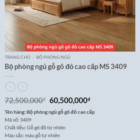
TRANG CHỦ
/
BỘ PHÒNG NGỦ
Bộ phòng ngủ gỗ gõ đỏ cao cấp MS 3409
Giá
Giá
72,500,000
60,500,000
₫
₫
gốc
hiện
Tên hàng: Bộ phòng ngủ gỗ gõ đỏ cao cấp
là:
tại
Mã số: 3409
72,500,000₫.
là:
Chất liệu: Gỗ gõ đỏ tự nhiên
60,500,000₫.
Màu sắc: màu gỗ tự nhiên