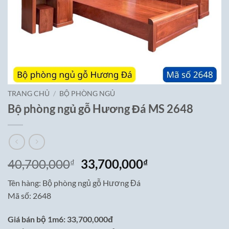
TRANG CHỦ
/
BỘ PHÒNG NGỦ
Bộ phòng ngủ gỗ Hương Đá MS 2648
Giá
Giá
40,700,000
33,700,000
₫
₫
gốc
hiện
Tên hàng: Bộ phòng ngủ gỗ Hương Đá
là:
tại
Mã số: 2648
40,700,000₫.
là:
33,700,000₫.
Giá bán bộ 1m6: 33,700,000đ