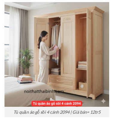
Tủ quần áo gỗ sồi 4 cánh 2094 | Giá bán= 12tr5