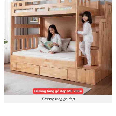
Giuong-tang-go-dep