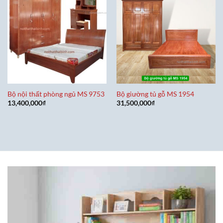
Bộ nội thất phòng ngủ MS 9753
Bộ giường tủ gỗ MS 1954
13,400,000
₫
31,500,000
₫