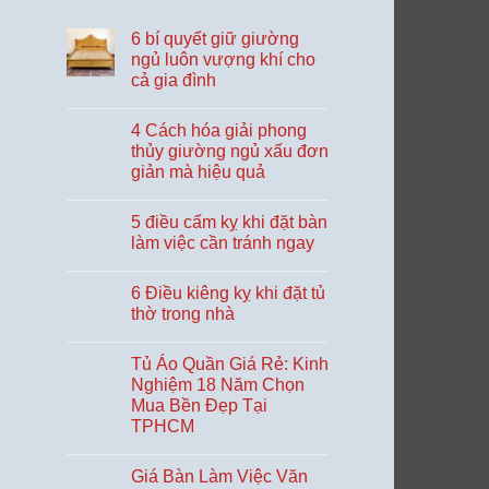
6 bí quyết giữ giường
ngủ luôn vượng khí cho
cả gia đình
Không
có
4 Cách hóa giải phong
bình
luận
thủy giường ngủ xấu đơn
ở
giản mà hiệu quả
6
bí
Không
quyết
có
giữ
5 điều cấm kỵ khi đặt bàn
bình
giường
luận
làm việc cần tránh ngay
ngủ
ở
luôn
4
Không
vượng
Cách
có
khí
6 Điều kiêng kỵ khi đặt tủ
hóa
bình
cho
giải
luận
thờ trong nhà
cả
phong
ở
gia
thủy
5
Không
đình
giường
điều
có
Tủ Áo Quần Giá Rẻ: Kinh
ngủ
cấm
bình
xấu
kỵ
luận
Nghiệm 18 Năm Chọn
đơn
khi
ở
Mua Bền Đẹp Tại
giản
đặt
6
mà
bàn
Điều
TPHCM
hiệu
làm
kiêng
quả
việc
kỵ
Không
cần
khi
có
Giá Bàn Làm Việc Văn
tránh
đặt
bình