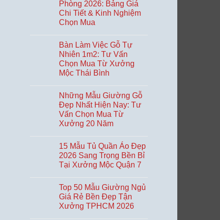
ngay
tủ
luận
Phòng 2026: Bảng Giá
ở
thờ
Chi Tiết & Kinh Nghiệm
Tủ
trong
Áo
nhà
Chọn Mua
Quần
Giá
Không
Rẻ:
có
Bàn Làm Việc Gỗ Tự
Kinh
bình
Nghiệm
luận
Nhiên 1m2: Tư Vấn
ở
18
Chọn Mua Từ Xưởng
Giá
Năm
Bàn
Chọn
Mộc Thái Bình
Làm
Mua
Việc
Không
Bền
Văn
có
Đẹp
Những Mẫu Giường Gỗ
Phòng
bình
Tại
2026:
luận
TPHCM
Đẹp Nhất Hiện Nay: Tư
ở
Bảng
Vấn Chọn Mua Từ
Bàn
Giá
Làm
Chi
Xưởng 20 Năm
Việc
Tiết
Gỗ
Không
&
Tự
có
Kinh
15 Mẫu Tủ Quần Áo Đẹp
Nhiên
bình
Nghiệm
1m2:
luận
Chọn
2026 Sang Trọng Bền Bỉ
ở
Tư
Mua
Tại Xưởng Mộc Quận 7
Những
Vấn
Mẫu
Chọn
Không
Giường
Mua
có
Gỗ
Từ
Top 50 Mẫu Giường Ngủ
bình
Đẹp
Xưởng
luận
Giá Rẻ Bền Đẹp Tận
Nhất
Mộc
ở
Hiện
Thái
Xưởng TPHCM 2026
15
Nay:
Bình
Mẫu
Tư
Không
Tủ