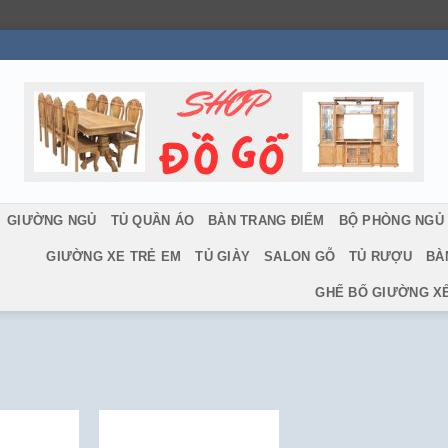
GIƯỜNG NGỦ
TỦ QUẦN ÁO
BÀN TRANG ĐIỂM
BỘ PHÒNG NGỦ
GIƯỜNG XE TRẺ EM
TỦ GIÀY
SALON GỖ
TỦ RƯỢU
BÀ
GHẾ BỐ GIƯỜNG X