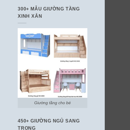
300+ MẪU GIƯỜNG TẦNG
XINH XẮN
Giường tầng cho bé
450+ GIƯỜNG NGỦ SANG
TRỌNG