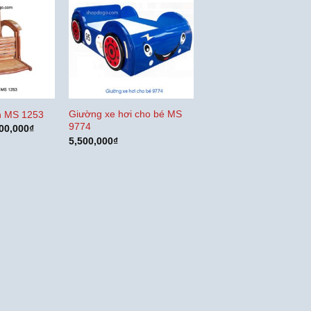
Giường xe hơi cho bé MS
n MS 1253
9774
Giá
00,000
₫
c
hiện
5,500,000
₫
tại
00,000₫.
là:
3,000,000₫.