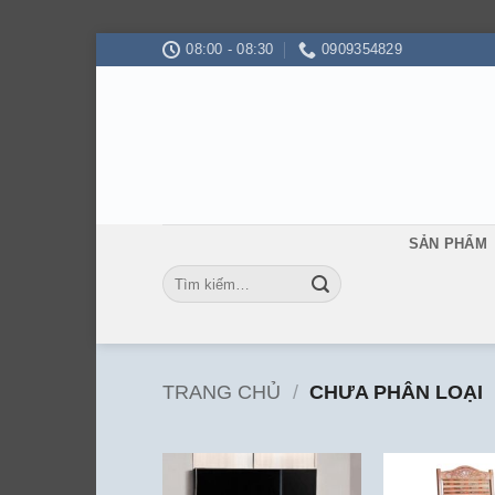
Bỏ
08:00 - 08:30
0909354829
qua
nội
dung
SẢN PHẨM
Tìm
kiếm:
TRANG CHỦ
/
CHƯA PHÂN LOẠI