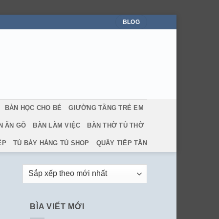
BLOG
BÀN HỌC CHO BÉ
GIƯỜNG TẦNG TRẺ EM
N ĂN GỖ
BÀN LÀM VIỆC
BÀN THỜ TỦ THỜ
ẾP
TỦ BÀY HÀNG TỦ SHOP
QUẦY TIẾP TÂN
BÌA VIẾT MỚI