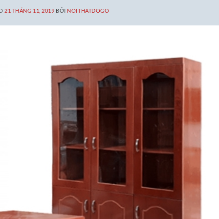
ÀO
21 THÁNG 11, 2019
BỞI
NOITHATDOGO