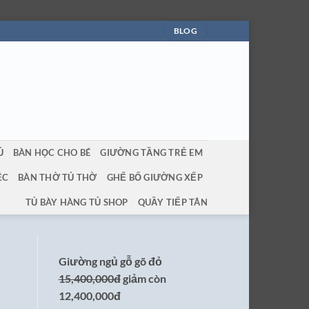
BLOG
Ủ
BÀN HỌC CHO BÉ
GIƯỜNG TẦNG TRẺ EM
ỆC
BÀN THỜ TỦ THỜ
GHẾ BỐ GIƯỜNG XẾP
TỦ BÀY HÀNG TỦ SHOP
QUẦY TIẾP TÂN
Giường ngủ gỗ gõ đỏ
15,400,000đ
giảm còn
12,400,000đ