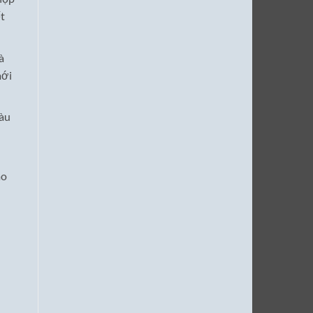
t
à
mới
màu
ao