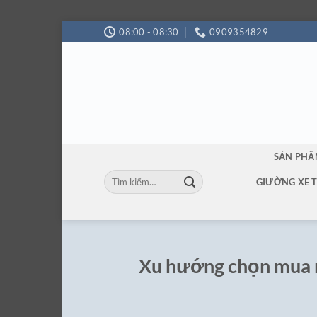
Bỏ
08:00 - 08:30
0909354829
qua
nội
dung
SẢN PH
Tìm
GIƯỜNG XE 
kiếm:
Xu hướng chọn mua n