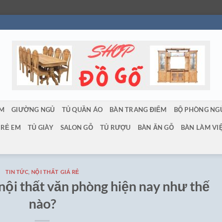
ẨM
GIƯỜNG NGỦ
TỦ QUẦN ÁO
BÀN TRANG ĐIỂM
BỘ PHÒNG NG
TRẺ EM
TỦ GIÀY
SALON GỖ
TỦ RƯỢU
BÀN ĂN GỖ
BÀN LÀM VI
TIN TỨC
,
NỘI THẤT GIÁ RẺ
ội thất văn phòng hiện nay như thế
nào?