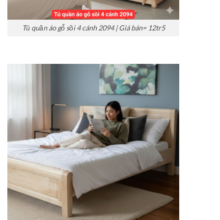
Tủ quần áo gỗ sồi 4 cánh 2094 | Giá bán= 12tr5