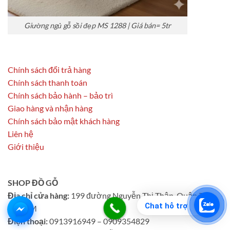
Giường ngủ gỗ sồi đẹp MS 1288 | Giá bán= 5tr
Chính sách đổi trả hàng
Chính sách thanh toán
Chính sách bảo hành – bảo trì
Giao hàng và nhận hàng
Chính sách bảo mật khách hàng
Liên hệ
Giới thiệu
SHOP ĐỒ GỖ
Địa chỉ cửa hàng:
199 đường Nguyễn Thị Thập, Quận 7,
Chat hỗ trợ
TPHCM
Điện thoại:
0913916949 – 0909354829