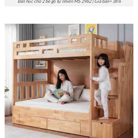
Bàn học cho 2 bé gỗ tự nhiên MS 2962 | Giá bán= 3tr6