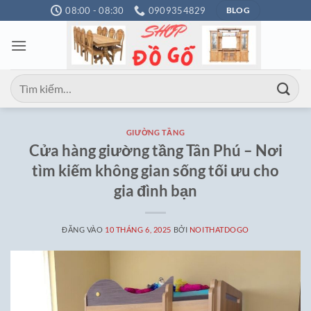
Bỏ
08:00 - 08:30
0909354829
BLOG
qua
nội
dung
Tìm
kiếm:
GIƯỜNG TẦNG
Cửa hàng giường tầng Tân Phú – Nơi
tìm kiếm không gian sống tối ưu cho
gia đình bạn
ĐĂNG VÀO
10 THÁNG 6, 2025
BỞI
NOITHATDOGO