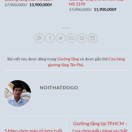
MS 3199
Giá
Giá
17,900,000
₫
13,900,000
₫
gốc
hiện
Giá
Giá
14,900,000
₫
11,900,000
₫
là:
tại
gốc
hiện
17,900,000₫.
là:
là:
tại
13,900,000₫.
14,900,000₫.
là:
11,900,0
Bài viết này được đăng trong
Giường tầng
và được gắn thẻ
Cửa hàng
giường tầng Tân Phú
.
NOITHATDOGO
Giường tầng tại TP.HCM –
5 Mẹo chọn màu tủ hợp tuổi
Lựa chọn kiểu dáng và chất