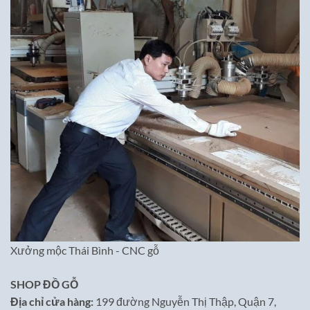
Xưởng mộc Thái Bình - CNC gỗ
SHOP ĐỒ GỖ
Địa chỉ cửa hàng:
199 đường Nguyễn Thị Thập, Quận 7,