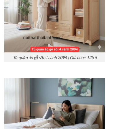
Tủ quần áo gỗ sồi 4 cánh 2094 | Giá bán= 12tr5