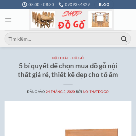
Bỏ
08:00 - 08:30
0909354829
BLOG
qua
nội
dung
Tìm
kiếm:
NỘI THẤT - ĐỒ GỖ
5 bí quyết để chọn mua đồ gỗ nội
thất giá rẻ, thiết kế đẹp cho tổ ấm
ĐĂNG VÀO
24 THÁNG 2, 2020
BỞI
NOITHATDOGO