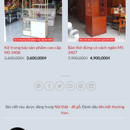
Kệ trưng bày sản phẩm cao cấp
Bàn thờ đứng có vách ngăn MS
MS 3408
3407
Giá
Giá
Giá
Giá
5,600,000
₫
3,600,000
₫
7,900,000
₫
4,900,000
₫
gốc
hiện
gốc
hiện
là:
tại
là:
tại
5,600,000₫.
là:
7,900,000₫.
là:
3,600,000₫.
4,900,000₫
Bài viết này được đăng trong
Nội thất - đồ gỗ
. Đánh dấu
liên kết thường
trực
.