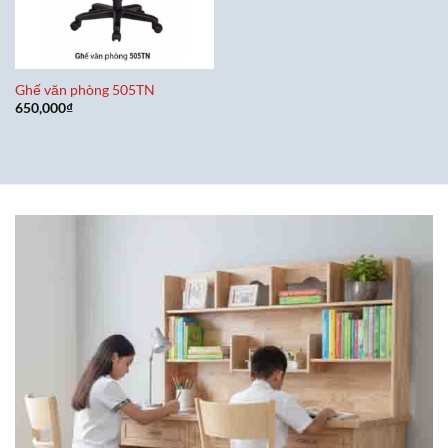
Ghế văn phòng 505TN
650,000
₫