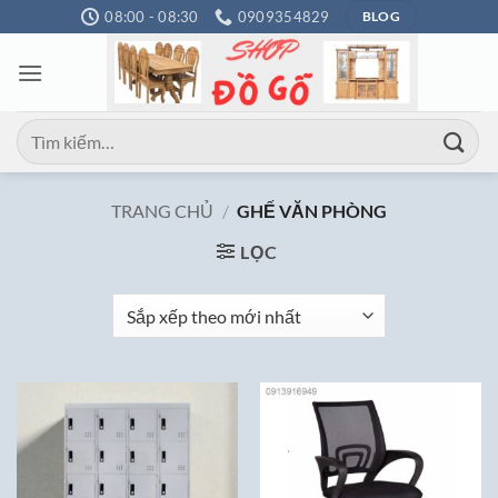
Bỏ
08:00 - 08:30
0909354829
BLOG
qua
nội
dung
Tìm
kiếm:
TRANG CHỦ
/
GHẾ VĂN PHÒNG
LỌC