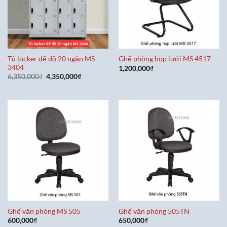
Tủ locker để đồ 20 ngăn MS
Ghế phòng họp lưới MS 4517
3404
1,200,000
₫
Giá
Giá
6,350,000
₫
4,350,000
₫
gốc
hiện
là:
tại
6,350,000₫.
là:
4,350,000₫.
Ghế văn phòng MS 505
Ghế văn phòng 505TN
600,000
₫
650,000
₫