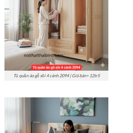
Tủ quần áo gỗ sồi 4 cánh 2094 | Giá bán= 12tr5