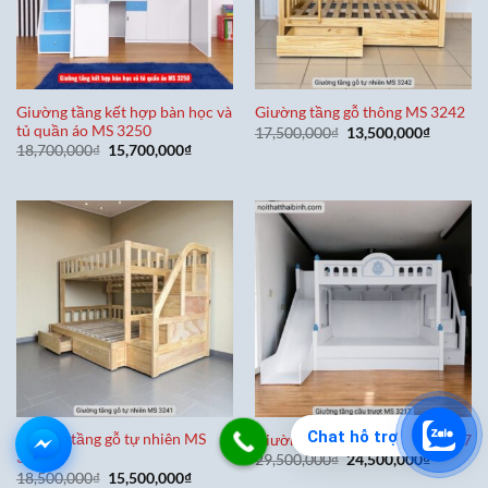
Giường tầng kết hợp bàn học và
Giường tầng gỗ thông MS 3242
tủ quần áo MS 3250
Giá
Giá
17,500,000
₫
13,500,000
₫
gốc
hiện
Giá
Giá
18,700,000
₫
15,700,000
₫
là:
tại
gốc
hiện
17,500,000₫.
là:
là:
tại
13,500,0
18,700,000₫.
là:
15,700,000₫.
Chat hỗ trợ
Giường tầng gỗ tự nhiên MS
Giường tầng cầu trượt MS 3217
3241
Giá
Giá
29,500,000
₫
24,500,000
₫
gốc
hiện
Giá
Giá
18,500,000
₫
15,500,000
₫
là:
tại