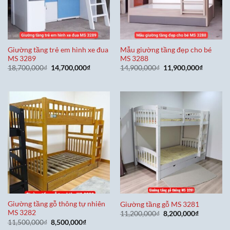
Giường tầng trẻ em hình xe đua
Mẫu giường tầng đẹp cho bé
MS 3289
MS 3288
Giá
Giá
Giá
Giá
18,700,000
₫
14,700,000
₫
14,900,000
₫
11,900,000
₫
gốc
hiện
gốc
hiện
là:
tại
là:
tại
18,700,000₫.
là:
14,900,000₫.
là:
14,700,000₫.
11,900,0
Giường tầng gỗ thông tự nhiên
Giường tầng gỗ MS 3281
MS 3282
Giá
Giá
11,200,000
₫
8,200,000
₫
gốc
hiện
Giá
Giá
11,500,000
₫
8,500,000
₫
là:
tại
gốc
hiện