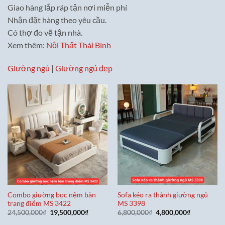
Giao hàng lắp ráp tận nơi miễn phí
Nhận đặt hàng theo yêu cầu.
Có thợ đo vẽ tận nhà.
Xem thêm:
Nội Thất Thái Bình
Giường ngủ
|
Giường ngủ đẹp
Combo giường bọc nệm bàn
Sofa kéo ra thành giường ngủ
trang điểm MS 3422
MS 3398
Giá
Giá
Giá
Giá
24,500,000
₫
19,500,000
₫
6,800,000
₫
4,800,000
₫
gốc
hiện
gốc
hiện