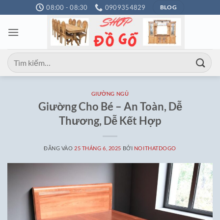
Bỏ
08:00 - 08:30
0909354829
BLOG
qua
nội
dung
Tìm
kiếm:
GIƯỜNG NGỦ
Giường Cho Bé – An Toàn, Dễ
Thương, Dễ Kết Hợp
ĐĂNG VÀO
25 THÁNG 6, 2025
BỞI
NOITHATDOGO