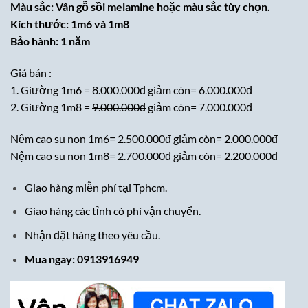
Màu sắc: Vân gỗ sồi melamine hoặc màu sắc tùy chọn.
Kích thước: 1m6 và 1m8
Bảo hành: 1 năm
Giá bán :
1. Giường 1m6 =
8.000.000đ
giảm còn= 6.000.000đ
2. Giường 1m8 =
9.000.000đ
giảm còn= 7.000.000đ
Nệm cao su non 1m6=
2.500.000đ
giảm còn= 2.000.000đ
Nệm cao su non 1m8=
2.700.000đ
giảm còn= 2.200.000đ
Giao hàng miễn phí tại Tphcm.
Giao hàng các tỉnh có phí vận chuyển.
Nhận đặt hàng theo yêu cầu.
Mua ngay: 0913916949