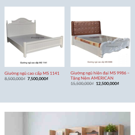
Giường ngủ hiện đại MS 9986 –
Giường ngủ cao cấp MS 1141
Tặng Nệm AMERICAN
Giá
Giá
8,500,000
₫
7,500,000
₫
gốc
hiện
Giá
Giá
15,500,000
₫
12,500,000
₫
là:
tại
gốc
hiện
8,500,000₫.
là:
là:
tại
7,500,000₫.
15,500,000₫.
là:
12,500,0