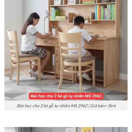
Bàn học cho 2 bé gỗ tự nhiên MS 2962 | Giá bán= 3tr6