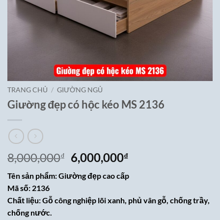
TRANG CHỦ
/
GIƯỜNG NGỦ
Giường đẹp có hộc kéo MS 2136
Giá
Giá
8,000,000
6,000,000
₫
₫
gốc
hiện
Tên sản phẩm: Giường đẹp cao cấp
là:
tại
Mã số: 2136
8,000,000₫.
là:
Chất liệu: Gỗ công nghiệp lõi xanh, phủ vân gỗ, chống trầy,
6,000,000₫.
chống nước.