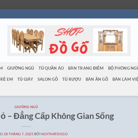
ẨM
GIƯỜNG NGỦ
TỦ QUẦN ÁO
BÀN TRANG ĐIỂM
BỘ PHÒNG NG
TRẺ EM
TỦ GIÀY
SALON GỖ
TỦ RƯỢU
BÀN ĂN GỖ
BÀN LÀM VI
GIƯỜNG NGỦ
ỏ – Đẳng Cấp Không Gian Sống
ÀO
28 THÁNG 7, 2025
BỞI
NOITHATDOGO