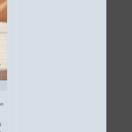
ho
ố
ỏ