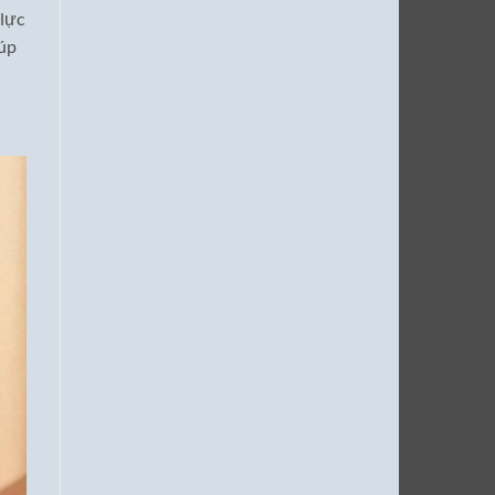
 lực
iúp