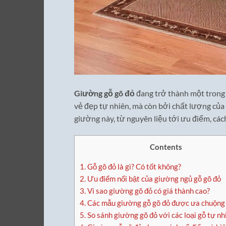
Giường gỗ gõ đỏ
đang trở thành một trong 
vẻ đẹp tự nhiên, mà còn bởi chất lượng của l
giường này, từ nguyên liệu tới ưu điểm, cách
Contents
1.
Gỗ gõ đỏ là gì? Có tốt không?
2.
Ưu điểm nổi bật của giường ngủ gỗ gõ đỏ
3.
Vì sao giường gõ đỏ có giá thành cao?
4.
Các mẫu giường gỗ gõ đỏ được ưa chuộng
5.
So sánh giường gõ đỏ với các loại gỗ tự nh