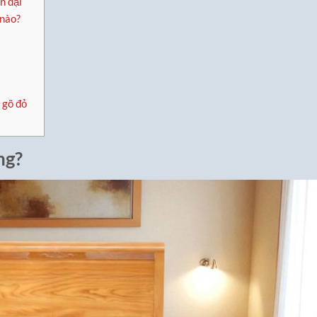
n đại
 nào?
 gõ đỏ
ng?