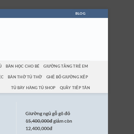
BLOG
Ủ
BÀN HỌC CHO BÉ
GIƯỜNG TẦNG TRẺ EM
ỆC
BÀN THỜ TỦ THỜ
GHẾ BỐ GIƯỜNG XẾP
TỦ BÀY HÀNG TỦ SHOP
QUẦY TIẾP TÂN
Giường ngủ gỗ gõ đỏ
15,400,000đ
giảm còn
12,400,000đ