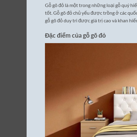
Gỗ gõ đỏ là một trong những loại gỗ quý hi
tốt. Gỗ gõ đỏ chủ yếu được trồng ở các quốc
gỗ gõ đỏ duy trì được giá trị cao và khan hi
Đặc điểm của gỗ gõ đỏ