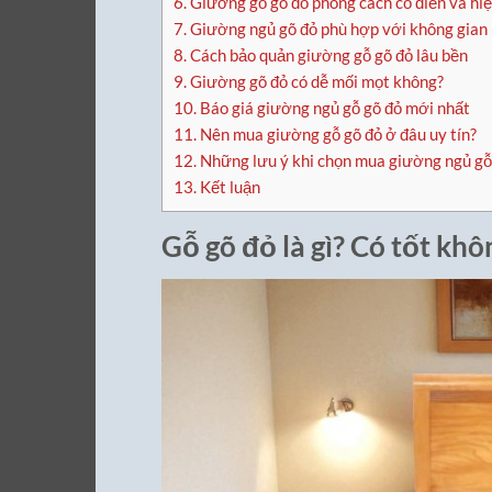
6.
Giường gỗ gõ đỏ phong cách cổ điển và hiệ
7.
Giường ngủ gõ đỏ phù hợp với không gian
8.
Cách bảo quản giường gỗ gõ đỏ lâu bền
9.
Giường gõ đỏ có dễ mối mọt không?
10.
Báo giá giường ngủ gỗ gõ đỏ mới nhất
11.
Nên mua giường gỗ gõ đỏ ở đâu uy tín?
12.
Những lưu ý khi chọn mua giường ngủ gỗ
13.
Kết luận
Gỗ gõ đỏ là gì? Có tốt khô