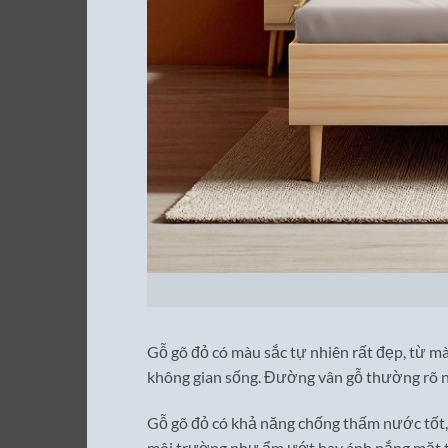
Gỗ gõ đỏ có màu sắc tự nhiên rất đẹp, từ m
không gian sống. Đường vân gỗ thường rõ n
Gỗ gõ đỏ có khả năng chống thấm nước tốt, 
môi trường như ẩm ướt hay ánh nắng mặt trờ