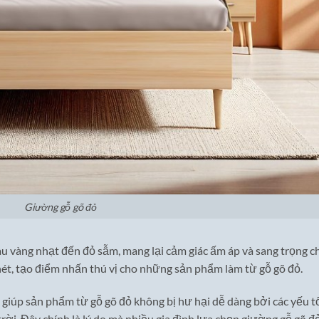
Giường gỗ gõ đỏ
àu vàng nhạt đến đỏ sẫm, mang lại cảm giác ấm áp và sang trọng c
ét, tạo điểm nhấn thú vị cho những sản phẩm làm từ gỗ gõ đỏ.
giúp sản phẩm từ gỗ gõ đỏ không bị hư hại dễ dàng bởi các yếu t
i. Đây chính là lý do mà nhiều gia đình lựa chọn giường gỗ gõ đ