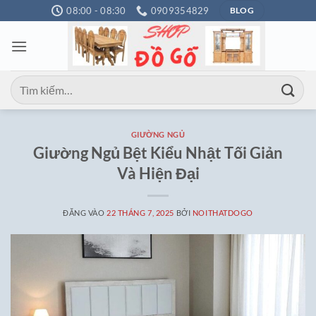
Bỏ
08:00 - 08:30
0909354829
BLOG
qua
nội
dung
Tìm
kiếm:
GIƯỜNG NGỦ
Giường Ngủ Bệt Kiểu Nhật Tối Giản
Và Hiện Đại
ĐĂNG VÀO
22 THÁNG 7, 2025
BỞI
NOITHATDOGO